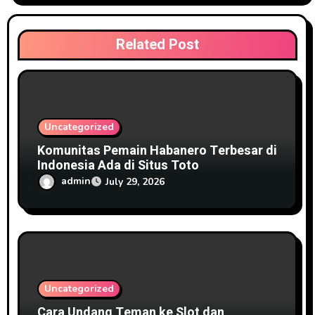
t
i
Related Post
o
n
Uncategorized
Komunitas Pemain Habanero Terbesar di
Indonesia Ada di Situs Toto
admin
July 29, 2026
Uncategorized
Cara Undang Teman ke Slot dan