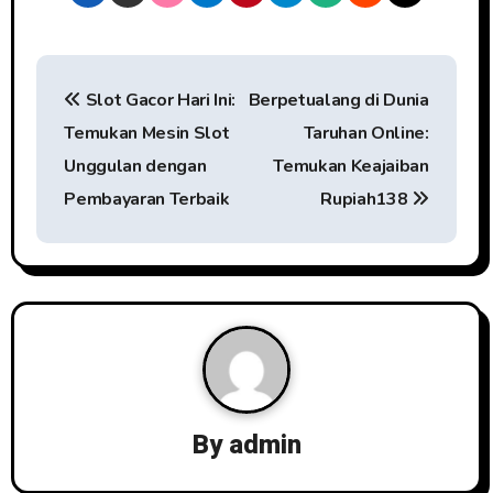
P
Slot Gacor Hari Ini:
Berpetualang di Dunia
o
Temukan Mesin Slot
Taruhan Online:
s
Unggulan dengan
Temukan Keajaiban
t
Pembayaran Terbaik
Rupiah138
n
a
v
i
g
By
admin
a