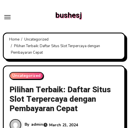
Skip
to
bushesj
content
Home
Uncategorized
Pilihan Terbaik: Daftar Situs Slot Terpercaya dengan
Pembayaran Cepat
Uncategorized
Pilihan Terbaik: Daftar Situs
Slot Terpercaya dengan
Pembayaran Cepat
By
admin
March 21, 2024