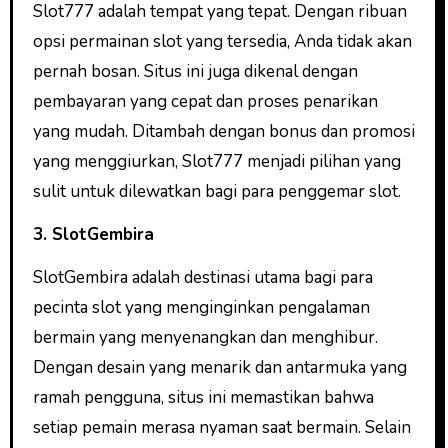
Slot777 adalah tempat yang tepat. Dengan ribuan
opsi permainan slot yang tersedia, Anda tidak akan
pernah bosan. Situs ini juga dikenal dengan
pembayaran yang cepat dan proses penarikan
yang mudah. Ditambah dengan bonus dan promosi
yang menggiurkan, Slot777 menjadi pilihan yang
sulit untuk dilewatkan bagi para penggemar slot.
3. SlotGembira
SlotGembira adalah destinasi utama bagi para
pecinta slot yang menginginkan pengalaman
bermain yang menyenangkan dan menghibur.
Dengan desain yang menarik dan antarmuka yang
ramah pengguna, situs ini memastikan bahwa
setiap pemain merasa nyaman saat bermain. Selain