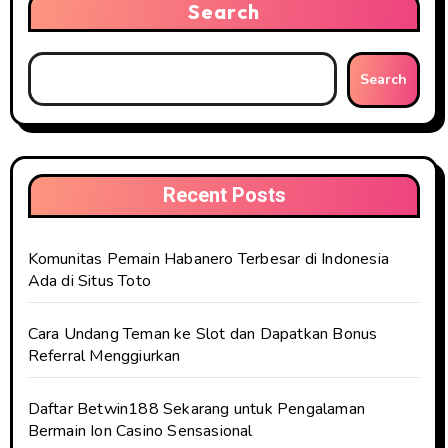
Search
Search
Recent Posts
Komunitas Pemain Habanero Terbesar di Indonesia
Ada di Situs Toto
Cara Undang Teman ke Slot dan Dapatkan Bonus
Referral Menggiurkan
Daftar Betwin188 Sekarang untuk Pengalaman
Bermain Ion Casino Sensasional