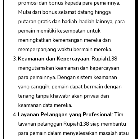
promosi dan bonus kepada para pemainnya.
Mulai dari bonus selamat datang hingga
putaran gratis dan hadiah-hadiah lainnya, para
pemain memiliki kesempatan untuk
meningkatkan kemenangan mereka dan
memperpanjang waktu bermain mereka.
Keamanan dan Kepercayaan
: Rupiah138
mengutamakan keamanan dan kepercayaan
para pemainnya. Dengan sistem keamanan
yang canggih, pemain dapat bermain dengan
tenang tanpa khawatir akan privasi dan
keamanan data mereka.
Layanan Pelanggan yang Profesional
: Tim
layanan pelanggan Rupiah138 siap membantu
para pemain dalam menyelesaikan masalah atau