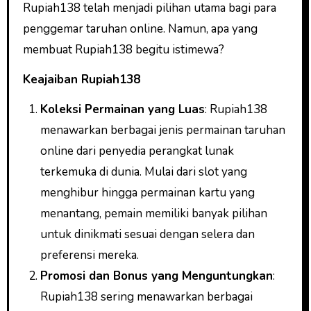
Rupiah138 telah menjadi pilihan utama bagi para
penggemar taruhan online. Namun, apa yang
membuat Rupiah138 begitu istimewa?
Keajaiban Rupiah138
Koleksi Permainan yang Luas
: Rupiah138
menawarkan berbagai jenis permainan taruhan
online dari penyedia perangkat lunak
terkemuka di dunia. Mulai dari slot yang
menghibur hingga permainan kartu yang
menantang, pemain memiliki banyak pilihan
untuk dinikmati sesuai dengan selera dan
preferensi mereka.
Promosi dan Bonus yang Menguntungkan
:
Rupiah138 sering menawarkan berbagai