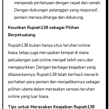
menjawab pertanyaan dengan cepat dan ramah.
Dengan dukungan pelanggan yang responsif,
pemain merasa dihargai dan didukung.
Keunikan Rupiah138 sebagai Pilihan
Berpetualang
Rupiah138 bukan hanya situs taruhan online
biasa, tetapi juga merupakan tempat di mana
petualangan judi online menjadi lebih seru dan
mengasyikkan. Dengan berbagai keajaiban yang
ditawarkannya, Rupiah138 telah berhasil menarik
perhatian para pemain dan menjadikannya sebagai
pilihan utama dalam merasakan sensasi taruhan
online yang luar biasa.
Tips untuk Merasakan Keajaiban Rupiah138