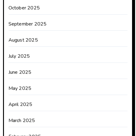
October 2025
September 2025
August 2025
July 2025
June 2025
May 2025
April 2025
March 2025