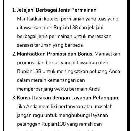
Jelajahi Berbagai Jenis Permainan
:
Manfaatkan koleksi permainan yang luas yang
ditawarkan oleh Rupiah138 dan jelajahi
berbagai jenis permainan untuk merasakan
sensasi taruhan yang berbeda.
Manfaatkan Promosi dan Bonus
: Manfaatkan
promosi dan bonus yang ditawarkan oleh
Rupiah138 untuk meningkatkan peluang Anda
dalam meraih kemenangan dan
memperpanjang waktu bermain Anda.
Konsultasikan dengan Layanan Pelanggan
:
Jika Anda memiliki pertanyaan atau masalah,
jangan ragu untuk menghubungi layanan
pelanggan Rupiah138 yang ramah dan