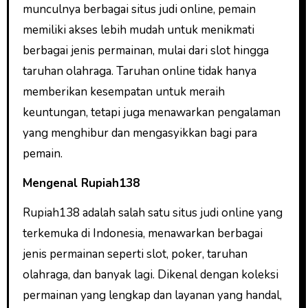
munculnya berbagai situs judi online, pemain
memiliki akses lebih mudah untuk menikmati
berbagai jenis permainan, mulai dari slot hingga
taruhan olahraga. Taruhan online tidak hanya
memberikan kesempatan untuk meraih
keuntungan, tetapi juga menawarkan pengalaman
yang menghibur dan mengasyikkan bagi para
pemain.
Mengenal Rupiah138
Rupiah138 adalah salah satu situs judi online yang
terkemuka di Indonesia, menawarkan berbagai
jenis permainan seperti slot, poker, taruhan
olahraga, dan banyak lagi. Dikenal dengan koleksi
permainan yang lengkap dan layanan yang handal,