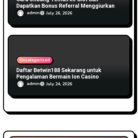
Dapatkan Bonus Referral Menggiurkan
admin
July 26, 2026
Uncategorized
Daftar Betwin188 Sekarang untuk
Pengalaman Bermain Ion Casino
Sensasional
admin
July 24, 2026