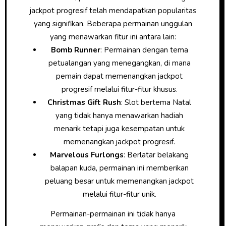
jackpot progresif telah mendapatkan popularitas
yang signifikan.
Beberapa permainan unggulan
yang menawarkan fitur ini antara lain:
Bomb Runner
:
Permainan dengan tema
petualangan yang menegangkan, di mana
pemain dapat memenangkan jackpot
progresif melalui fitur-fitur khusus.
Christmas Gift Rush
:
Slot bertema Natal
yang tidak hanya menawarkan hadiah
menarik tetapi juga kesempatan untuk
memenangkan jackpot progresif.
Marvelous Furlongs
:
Berlatar belakang
balapan kuda, permainan ini memberikan
peluang besar untuk memenangkan jackpot
melalui fitur-fitur unik.
Permainan-permainan ini tidak hanya