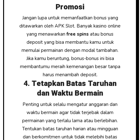
Promosi
Jangan lupa untuk memanfaatkan bonus yang
ditawarkan oleh APK Slot. Banyak kasino online
yang menawarkan
free spins
atau bonus
deposit yang bisa membantu kamu untuk
memulai permainan dengan modal tambahan.
Jika kamu beruntung, bonus-bonus ini bisa
membantumu meraih kemenangan besar tanpa
harus menambah deposit.
4.
Tetapkan Batas Taruhan
dan Waktu Bermain
Penting untuk selalu mengatur anggaran dan
waktu bermain agar tidak terjebak dalam
permainan yang terlalu lama atau berlebihan.
Tentukan batas taruhan harian atau mingguan
dan berkomitmen untuk tidak melebihi batas