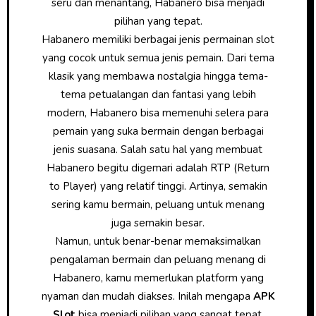
seru dan menantang, Habanero bisa menjadi
pilihan yang tepat.
Habanero memiliki berbagai jenis permainan slot
yang cocok untuk semua jenis pemain. Dari tema
klasik yang membawa nostalgia hingga tema-
tema petualangan dan fantasi yang lebih
modern, Habanero bisa memenuhi selera para
pemain yang suka bermain dengan berbagai
jenis suasana. Salah satu hal yang membuat
Habanero begitu digemari adalah RTP (Return
to Player) yang relatif tinggi. Artinya, semakin
sering kamu bermain, peluang untuk menang
juga semakin besar.
Namun, untuk benar-benar memaksimalkan
pengalaman bermain dan peluang menang di
Habanero, kamu memerlukan platform yang
nyaman dan mudah diakses. Inilah mengapa
APK
Slot
bisa menjadi pilihan yang sangat tepat.