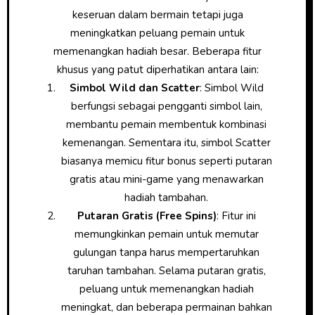
keseruan dalam bermain tetapi juga
meningkatkan peluang pemain untuk
memenangkan hadiah besar. Beberapa fitur
khusus yang patut diperhatikan antara lain:
Simbol Wild dan Scatter
: Simbol Wild
berfungsi sebagai pengganti simbol lain,
membantu pemain membentuk kombinasi
kemenangan. Sementara itu, simbol Scatter
biasanya memicu fitur bonus seperti putaran
gratis atau mini-game yang menawarkan
hadiah tambahan.
Putaran Gratis (Free Spins)
: Fitur ini
memungkinkan pemain untuk memutar
gulungan tanpa harus mempertaruhkan
taruhan tambahan. Selama putaran gratis,
peluang untuk memenangkan hadiah
meningkat, dan beberapa permainan bahkan