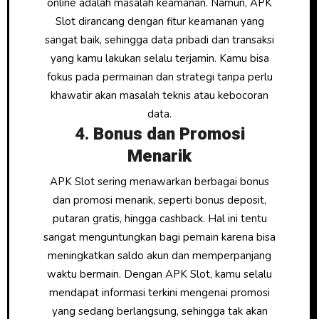
online adalah masalah keamanan. Namun, APK
Slot dirancang dengan fitur keamanan yang
sangat baik, sehingga data pribadi dan transaksi
yang kamu lakukan selalu terjamin. Kamu bisa
fokus pada permainan dan strategi tanpa perlu
khawatir akan masalah teknis atau kebocoran
data.
4.
Bonus dan Promosi
Menarik
APK Slot sering menawarkan berbagai bonus
dan promosi menarik, seperti bonus deposit,
putaran gratis, hingga cashback. Hal ini tentu
sangat menguntungkan bagi pemain karena bisa
meningkatkan saldo akun dan memperpanjang
waktu bermain. Dengan APK Slot, kamu selalu
mendapat informasi terkini mengenai promosi
yang sedang berlangsung, sehingga tak akan