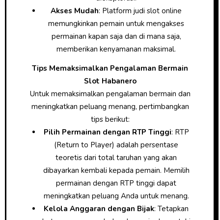
Akses Mudah
:
Platform judi slot online
memungkinkan pemain untuk mengakses
permainan kapan saja dan di mana saja,
memberikan kenyamanan maksimal.
Tips Memaksimalkan Pengalaman Bermain
Slot Habanero
Untuk memaksimalkan pengalaman bermain dan
meningkatkan peluang menang, pertimbangkan
tips berikut:
Pilih Permainan dengan RTP Tinggi
:
RTP
(Return to Player) adalah persentase
teoretis dari total taruhan yang akan
dibayarkan kembali kepada pemain.
Memilih
permainan dengan RTP tinggi dapat
meningkatkan peluang Anda untuk menang.
Kelola Anggaran dengan Bijak
:
Tetapkan