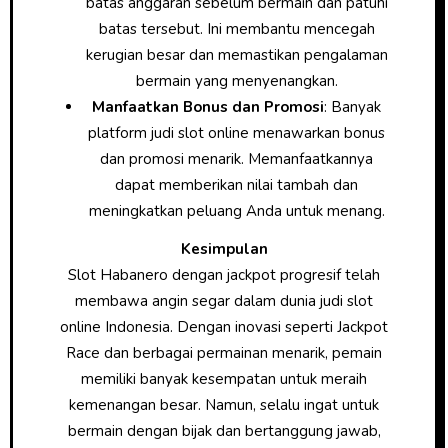
batas anggaran sebelum bermain dan patuhi
batas tersebut.
Ini membantu mencegah
kerugian besar dan memastikan pengalaman
bermain yang menyenangkan.
Manfaatkan Bonus dan Promosi
:
Banyak
platform judi slot online menawarkan bonus
dan promosi menarik.
Memanfaatkannya
dapat memberikan nilai tambah dan
meningkatkan peluang Anda untuk menang.
Kesimpulan
Slot Habanero dengan jackpot progresif telah
membawa angin segar dalam dunia judi slot
online Indonesia.
Dengan inovasi seperti Jackpot
Race dan berbagai permainan menarik, pemain
memiliki banyak kesempatan untuk meraih
kemenangan besar.
Namun, selalu ingat untuk
bermain dengan bijak dan bertanggung jawab,