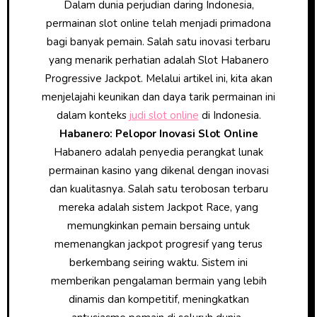
Dalam dunia perjudian daring Indonesia,
permainan slot online telah menjadi primadona
bagi banyak pemain.
Salah satu inovasi terbaru
yang menarik perhatian adalah Slot Habanero
Progressive Jackpot.
Melalui artikel ini, kita akan
menjelajahi keunikan dan daya tarik permainan ini
dalam konteks
judi slot online
di Indonesia.
Habanero: Pelopor Inovasi Slot Online
Habanero adalah penyedia perangkat lunak
permainan kasino yang dikenal dengan inovasi
dan kualitasnya.
Salah satu terobosan terbaru
mereka adalah sistem Jackpot Race, yang
memungkinkan pemain bersaing untuk
memenangkan jackpot progresif yang terus
berkembang seiring waktu.
Sistem ini
memberikan pengalaman bermain yang lebih
dinamis dan kompetitif, meningkatkan