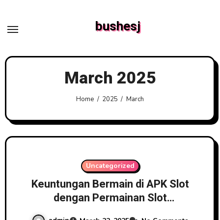
Skip
to
bushesj
content
March 2025
Home
2025
March
Uncategorized
Keuntungan Bermain di APK Slot
dengan Permainan Slot
Habanero yang Seru