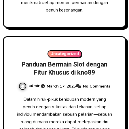
menikmati setiap momen permainan dengan
penuh kesenangan.
Uncategorized
Panduan Bermain Slot dengan
Fitur Khusus di kno89
admin
March 17, 2025
No Comments
Dalam hiruk-pikuk kehidupan modern yang
penuh dengan rutinitas dan tekanan, setiap
individu mendambakan sebuah pelarian—sebuah
ruang di mana mereka dapat melepaskan diri