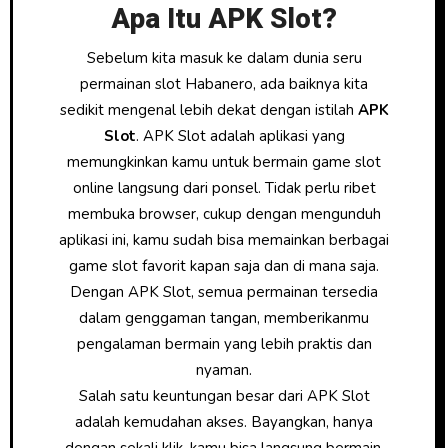
Apa Itu APK Slot?
Sebelum kita masuk ke dalam dunia seru
permainan slot Habanero, ada baiknya kita
sedikit mengenal lebih dekat dengan istilah
APK
Slot
. APK Slot adalah aplikasi yang
memungkinkan kamu untuk bermain game slot
online langsung dari ponsel. Tidak perlu ribet
membuka browser, cukup dengan mengunduh
aplikasi ini, kamu sudah bisa memainkan berbagai
game slot favorit kapan saja dan di mana saja.
Dengan APK Slot, semua permainan tersedia
dalam genggaman tangan, memberikanmu
pengalaman bermain yang lebih praktis dan
nyaman.
Salah satu keuntungan besar dari APK Slot
adalah kemudahan akses. Bayangkan, hanya
dengan sekali klik, kamu bisa langsung bermain,