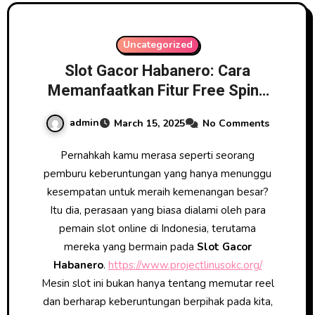
Uncategorized
Slot Gacor Habanero: Cara
Memanfaatkan Fitur Free Spins
untuk Menang Lebih Banyak
admin
March 15, 2025
No Comments
Pernahkah kamu merasa seperti seorang
pemburu keberuntungan yang hanya menunggu
kesempatan untuk meraih kemenangan besar?
Itu dia, perasaan yang biasa dialami oleh para
pemain slot online di Indonesia, terutama
mereka yang bermain pada
Slot Gacor
Habanero
.
https://www.projectlinusokc.org/
Mesin slot ini bukan hanya tentang memutar reel
dan berharap keberuntungan berpihak pada kita,