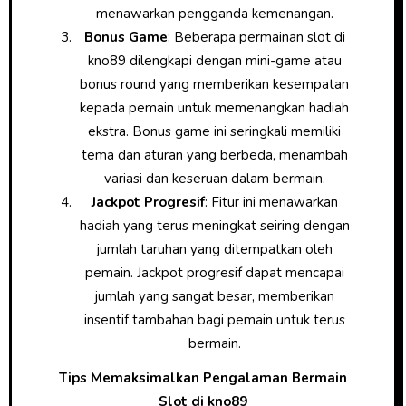
menawarkan pengganda kemenangan.
Bonus Game
: Beberapa permainan slot di
kno89 dilengkapi dengan mini-game atau
bonus round yang memberikan kesempatan
kepada pemain untuk memenangkan hadiah
ekstra. Bonus game ini seringkali memiliki
tema dan aturan yang berbeda, menambah
variasi dan keseruan dalam bermain.
Jackpot Progresif
: Fitur ini menawarkan
hadiah yang terus meningkat seiring dengan
jumlah taruhan yang ditempatkan oleh
pemain. Jackpot progresif dapat mencapai
jumlah yang sangat besar, memberikan
insentif tambahan bagi pemain untuk terus
bermain.
Tips Memaksimalkan Pengalaman Bermain
Slot di kno89