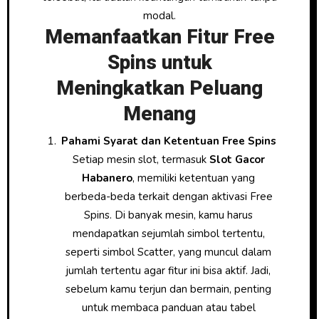
modal.
Memanfaatkan Fitur Free
Spins untuk
Meningkatkan Peluang
Menang
Pahami Syarat dan Ketentuan Free Spins
Setiap mesin slot, termasuk
Slot Gacor
Habanero
, memiliki ketentuan yang
berbeda-beda terkait dengan aktivasi Free
Spins. Di banyak mesin, kamu harus
mendapatkan sejumlah simbol tertentu,
seperti simbol Scatter, yang muncul dalam
jumlah tertentu agar fitur ini bisa aktif. Jadi,
sebelum kamu terjun dan bermain, penting
untuk membaca panduan atau tabel