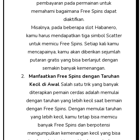
pembayaran pada permainan untuk
memahami bagaimana Free Spins dapat
diaktifkan.
Misalnya, pada beberapa slot Habanero,
kamu harus mendapatkan tiga simbol Scatter
untuk memicu Free Spins. Setiap kali kamu
mencapainya, kamu akan diberikan sejumlah
putaran gratis yang bisa berlanjut dengan
semakin banyak kemenangan.
Manfaatkan Free Spins dengan Taruhan
Kecil di Awal
Salah satu trik yang banyak
diterapkan pemain cerdas adalah memulai
dengan taruhan yang lebih kecil saat bermain
dengan Free Spins. Dengan memulai taruhan
yang lebih kecil, kamu tetap bisa memicu
banyak Free Spins dan berpotensi
mengumpulkan kemenangan kecil yang bisa