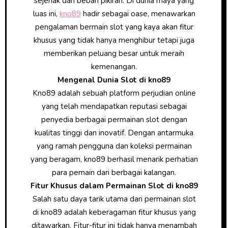
sejenak dari beban pikiran. Di dunia maya yang
luas ini,
kno89
hadir sebagai oase, menawarkan
pengalaman bermain slot yang kaya akan fitur
khusus yang tidak hanya menghibur tetapi juga
memberikan peluang besar untuk meraih
kemenangan.
Mengenal Dunia Slot di kno89
Kno89 adalah sebuah platform perjudian online
yang telah mendapatkan reputasi sebagai
penyedia berbagai permainan slot dengan
kualitas tinggi dan inovatif. Dengan antarmuka
yang ramah pengguna dan koleksi permainan
yang beragam, kno89 berhasil menarik perhatian
para pemain dari berbagai kalangan.
Fitur Khusus dalam Permainan Slot di kno89
Salah satu daya tarik utama dari permainan slot
di kno89 adalah keberagaman fitur khusus yang
ditawarkan. Fitur-fitur ini tidak hanya menambah