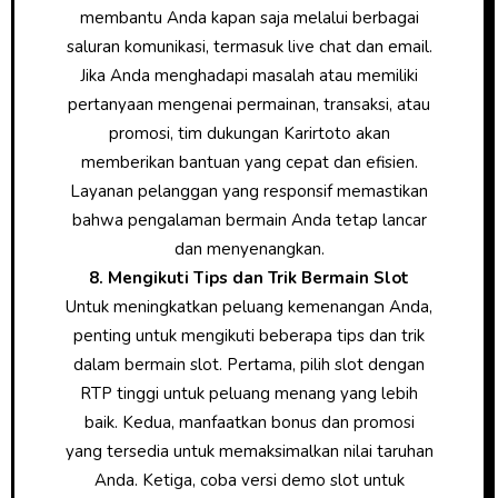
membantu Anda kapan saja melalui berbagai
saluran komunikasi, termasuk live chat dan email.
Jika Anda menghadapi masalah atau memiliki
pertanyaan mengenai permainan, transaksi, atau
promosi, tim dukungan Karirtoto akan
memberikan bantuan yang cepat dan efisien.
Layanan pelanggan yang responsif memastikan
bahwa pengalaman bermain Anda tetap lancar
dan menyenangkan.
8. Mengikuti Tips dan Trik Bermain Slot
Untuk meningkatkan peluang kemenangan Anda,
penting untuk mengikuti beberapa tips dan trik
dalam bermain slot. Pertama, pilih slot dengan
RTP tinggi untuk peluang menang yang lebih
baik. Kedua, manfaatkan bonus dan promosi
yang tersedia untuk memaksimalkan nilai taruhan
Anda. Ketiga, coba versi demo slot untuk