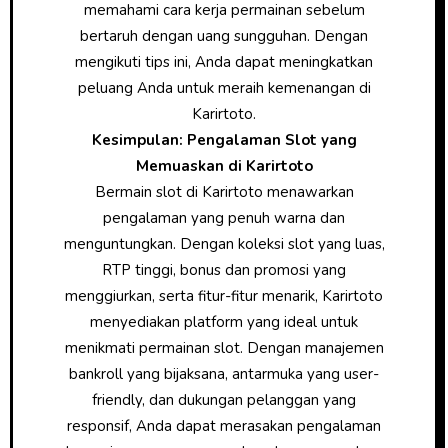
memahami cara kerja permainan sebelum
bertaruh dengan uang sungguhan. Dengan
mengikuti tips ini, Anda dapat meningkatkan
peluang Anda untuk meraih kemenangan di
Karirtoto.
Kesimpulan: Pengalaman Slot yang
Memuaskan di Karirtoto
Bermain slot di Karirtoto menawarkan
pengalaman yang penuh warna dan
menguntungkan. Dengan koleksi slot yang luas,
RTP tinggi, bonus dan promosi yang
menggiurkan, serta fitur-fitur menarik, Karirtoto
menyediakan platform yang ideal untuk
menikmati permainan slot. Dengan manajemen
bankroll yang bijaksana, antarmuka yang user-
friendly, dan dukungan pelanggan yang
responsif, Anda dapat merasakan pengalaman