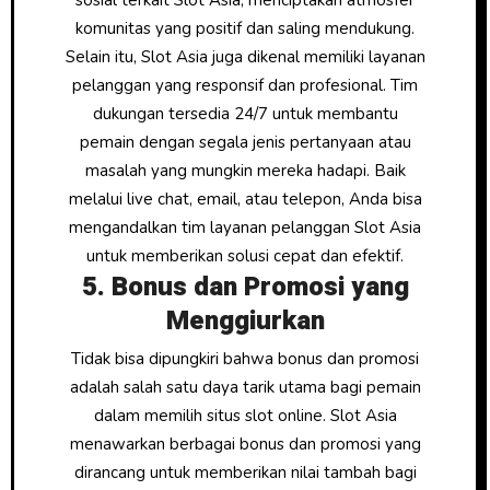
komunitas yang positif dan saling mendukung.
Selain itu, Slot Asia juga dikenal memiliki layanan
pelanggan yang responsif dan profesional. Tim
dukungan tersedia 24/7 untuk membantu
pemain dengan segala jenis pertanyaan atau
masalah yang mungkin mereka hadapi. Baik
melalui live chat, email, atau telepon, Anda bisa
mengandalkan tim layanan pelanggan Slot Asia
untuk memberikan solusi cepat dan efektif.
5. Bonus dan Promosi yang
Menggiurkan
Tidak bisa dipungkiri bahwa bonus dan promosi
adalah salah satu daya tarik utama bagi pemain
dalam memilih situs slot online. Slot Asia
menawarkan berbagai bonus dan promosi yang
dirancang untuk memberikan nilai tambah bagi