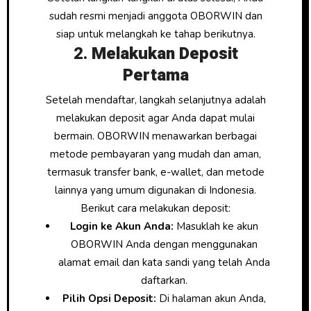
sudah resmi menjadi anggota OBORWIN dan
siap untuk melangkah ke tahap berikutnya.
2.
Melakukan Deposit
Pertama
Setelah mendaftar, langkah selanjutnya adalah
melakukan deposit agar Anda dapat mulai
bermain. OBORWIN menawarkan berbagai
metode pembayaran yang mudah dan aman,
termasuk transfer bank, e-wallet, dan metode
lainnya yang umum digunakan di Indonesia.
Berikut cara melakukan deposit:
Login ke Akun Anda:
Masuklah ke akun
OBORWIN Anda dengan menggunakan
alamat email dan kata sandi yang telah Anda
daftarkan.
Pilih Opsi Deposit:
Di halaman akun Anda,