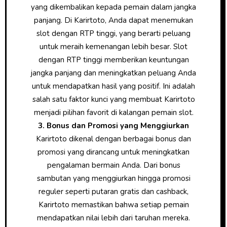
yang dikembalikan kepada pemain dalam jangka
panjang. Di Karirtoto, Anda dapat menemukan
slot dengan RTP tinggi, yang berarti peluang
untuk meraih kemenangan lebih besar. Slot
dengan RTP tinggi memberikan keuntungan
jangka panjang dan meningkatkan peluang Anda
untuk mendapatkan hasil yang positif. Ini adalah
salah satu faktor kunci yang membuat Karirtoto
menjadi pilihan favorit di kalangan pemain slot.
3. Bonus dan Promosi yang Menggiurkan
Karirtoto dikenal dengan berbagai bonus dan
promosi yang dirancang untuk meningkatkan
pengalaman bermain Anda. Dari bonus
sambutan yang menggiurkan hingga promosi
reguler seperti putaran gratis dan cashback,
Karirtoto memastikan bahwa setiap pemain
mendapatkan nilai lebih dari taruhan mereka.