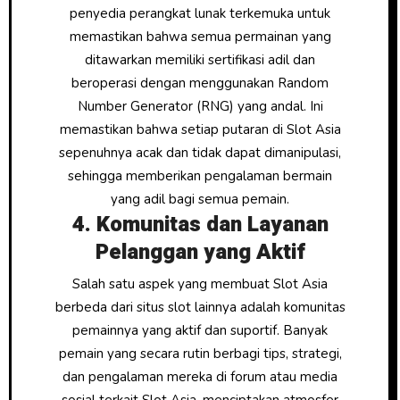
penyedia perangkat lunak terkemuka untuk
memastikan bahwa semua permainan yang
ditawarkan memiliki sertifikasi adil dan
beroperasi dengan menggunakan Random
Number Generator (RNG) yang andal. Ini
memastikan bahwa setiap putaran di Slot Asia
sepenuhnya acak dan tidak dapat dimanipulasi,
sehingga memberikan pengalaman bermain
yang adil bagi semua pemain.
4. Komunitas dan Layanan
Pelanggan yang Aktif
Salah satu aspek yang membuat Slot Asia
berbeda dari situs slot lainnya adalah komunitas
pemainnya yang aktif dan suportif. Banyak
pemain yang secara rutin berbagi tips, strategi,
dan pengalaman mereka di forum atau media
sosial terkait Slot Asia, menciptakan atmosfer