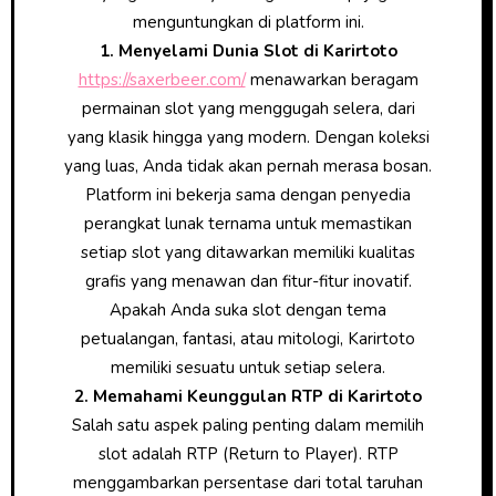
menguntungkan di platform ini.
1. Menyelami Dunia Slot di Karirtoto
https://saxerbeer.com/
menawarkan beragam
permainan slot yang menggugah selera, dari
yang klasik hingga yang modern. Dengan koleksi
yang luas, Anda tidak akan pernah merasa bosan.
Platform ini bekerja sama dengan penyedia
perangkat lunak ternama untuk memastikan
setiap slot yang ditawarkan memiliki kualitas
grafis yang menawan dan fitur-fitur inovatif.
Apakah Anda suka slot dengan tema
petualangan, fantasi, atau mitologi, Karirtoto
memiliki sesuatu untuk setiap selera.
2. Memahami Keunggulan RTP di Karirtoto
Salah satu aspek paling penting dalam memilih
slot adalah RTP (Return to Player). RTP
menggambarkan persentase dari total taruhan