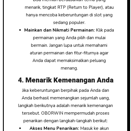
menarik, tingkat RTP (Return to Player), atau
hanya mencoba keberuntungan di slot yang
sedang populer.
Mainkan dan Nikmati Permainan:
Klik pada
permainan yang Anda pilih dan mulai
bermain. Jangan lupa untuk memahami
aturan permainan dan fitur-fiturnya agar
Anda dapat memaksimalkan peluang
menang.
4.
Menarik Kemenangan Anda
Jika keberuntungan berpihak pada Anda dan
Anda berhasil memenangkan sejumlah uang,
langkah berikutnya adalah menarik kemenangan
tersebut. OBORWIN mempermudah proses
penarikan dengan langkah-langkah berikut:
Akses Menu Penarikan:
Masuk ke akun