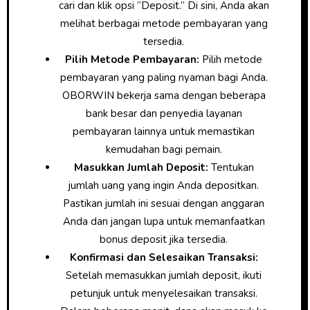
cari dan klik opsi “Deposit.” Di sini, Anda akan
melihat berbagai metode pembayaran yang
tersedia.
Pilih Metode Pembayaran:
Pilih metode
pembayaran yang paling nyaman bagi Anda.
OBORWIN bekerja sama dengan beberapa
bank besar dan penyedia layanan
pembayaran lainnya untuk memastikan
kemudahan bagi pemain.
Masukkan Jumlah Deposit:
Tentukan
jumlah uang yang ingin Anda depositkan.
Pastikan jumlah ini sesuai dengan anggaran
Anda dan jangan lupa untuk memanfaatkan
bonus deposit jika tersedia.
Konfirmasi dan Selesaikan Transaksi:
Setelah memasukkan jumlah deposit, ikuti
petunjuk untuk menyelesaikan transaksi.