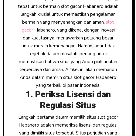
tepat untuk bermain slot gacor Habanero adalah
langkah krusial untuk memastikan pengalaman
bermain yang menyenangkan dan aman.
slot
gacor
Habanero, yang dikenal dengan inovasi
dan kualitasnya, menawarkan peluang besar
untuk meraih kemenangan. Namun, agar tidak
terjebak dalam masalah, penting untuk
memastikan bahwa situs yang Anda pilih adalah
terpercaya dan aman. Artikel ini akan memandu
Anda dalam memilih situs slot gacor Habanero
yang terbaik di pasar Indonesia.
1. Periksa Lisensi dan
Regulasi Situs
Langkah pertama dalam memilih situs slot gacor
Habanero adalah memeriksa lisensi dan regulasi
yang dimiliki situs tersebut. Situs perjudian yang