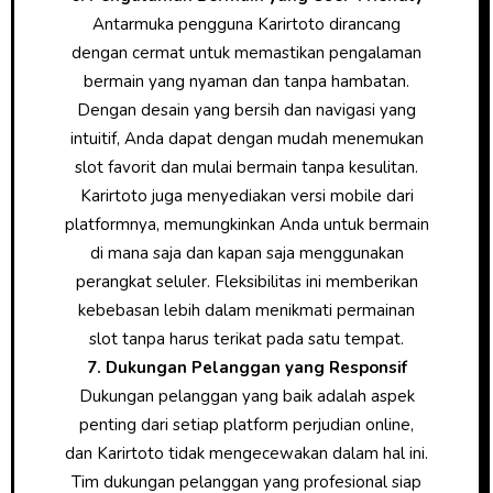
Antarmuka pengguna Karirtoto dirancang
dengan cermat untuk memastikan pengalaman
bermain yang nyaman dan tanpa hambatan.
Dengan desain yang bersih dan navigasi yang
intuitif, Anda dapat dengan mudah menemukan
slot favorit dan mulai bermain tanpa kesulitan.
Karirtoto juga menyediakan versi mobile dari
platformnya, memungkinkan Anda untuk bermain
di mana saja dan kapan saja menggunakan
perangkat seluler. Fleksibilitas ini memberikan
kebebasan lebih dalam menikmati permainan
slot tanpa harus terikat pada satu tempat.
7. Dukungan Pelanggan yang Responsif
Dukungan pelanggan yang baik adalah aspek
penting dari setiap platform perjudian online,
dan Karirtoto tidak mengecewakan dalam hal ini.
Tim dukungan pelanggan yang profesional siap