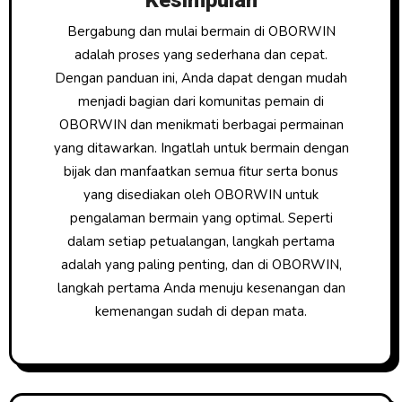
Kesimpulan
Bergabung dan mulai bermain di OBORWIN
adalah proses yang sederhana dan cepat.
Dengan panduan ini, Anda dapat dengan mudah
menjadi bagian dari komunitas pemain di
OBORWIN dan menikmati berbagai permainan
yang ditawarkan. Ingatlah untuk bermain dengan
bijak dan manfaatkan semua fitur serta bonus
yang disediakan oleh OBORWIN untuk
pengalaman bermain yang optimal. Seperti
dalam setiap petualangan, langkah pertama
adalah yang paling penting, dan di OBORWIN,
langkah pertama Anda menuju kesenangan dan
kemenangan sudah di depan mata.