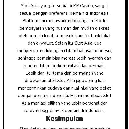
Slot Asia, yang tersedia di PP Casino, sangat
sesuai dengan preferensi pemain di Indonesia.
Platform ini menawarkan berbagai metode
pembayaran yang nyaman dan mudah diakses
oleh pemain lokal, termasuk transfer bank lokal
dan e-wallet. Selain itu, Slot Asia juga
menyediakan dukungan dalam bahasa Indonesia,
sehingga pemain bisa merasa lebih nyaman dan
mudah dalam berkomunikasi dan bermain.
Lebih dari itu, tema dan permainan yang
ditawarkan oleh Slot Asia juga sering kali
mencerminkan budaya dan nilai-nilai yang dekat
dengan pemain Indonesia. Hal ini membuat Slot
Asia menjadi pilihan yang lebih personal dan
relevan bagi banyak pemain di Indonesia.
Kesimpulan
Slot Asia
tidak hanya menawarkan permainan