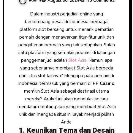
admin
August 30, 2024
No Comments
Dalam industri perjudian online yang
berkembang pesat di Indonesia, berbagai
platform slot bersaing untuk menarik perhatian
pemain dengan menawarkan fitur-fitur unik dan
pengalaman bermain yang tak terlupakan. Salah
satu platform yang semakin populer di kalangan
penggemar judi adalah
Slot Asia
. Namun, apa
yang sebenarnya membuat Slot Asia berbeda
dari situs slot lainnya? Mengapa para pemain di
Indonesia, termasuk yang bermain di
PP Casino
,
memilih Slot Asia sebagai destinasi utama
mereka? Artikel ini akan mengulas secara
mendalam tentang apa yang membuat Slot Asia
unik dan mengapa situs ini layak menjadi pilihan
Anda.
1. Keunikan Tema dan Desain