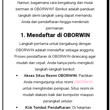
Namun, bagaimana cara bergabung dan mulai
bermain di OBORWIN? Berikut adalah panduan
langkah demi langkah yang dapat memandu
Anda dari pendaftaran hingga menikmati
permainan.
1.
Mendaftar di OBORWIN
Langkah pertama untuk bergabung dengan
OBORWIN adalah mendaftar sebagai anggota.
Proses pendaftaran di OBORWIN dirancang agar
mudah dan cepat. Anda hanya perlu mengikuti
langkah-langkah berikut:
Akses Situs Resmi OBORWIN:
Pastikan
Anda mengunjungi situs resmi
OBORWIN
untuk menghindari penipuan. Situs resmi ini
mudah diakses baik dari komputer maupun
perangkat seluler.
Klik Tombol Pendaftaran:
Di halaman