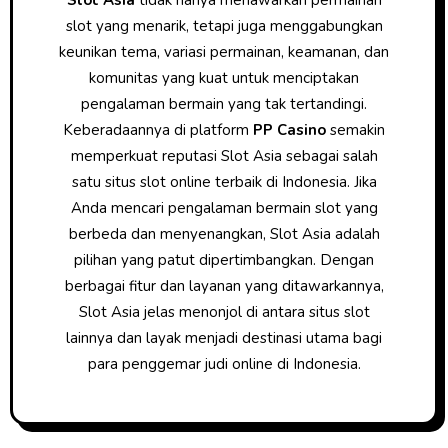
slot yang menarik, tetapi juga menggabungkan
keunikan tema, variasi permainan, keamanan, dan
komunitas yang kuat untuk menciptakan
pengalaman bermain yang tak tertandingi.
Keberadaannya di platform
PP Casino
semakin
memperkuat reputasi Slot Asia sebagai salah
satu situs slot online terbaik di Indonesia. Jika
Anda mencari pengalaman bermain slot yang
berbeda dan menyenangkan, Slot Asia adalah
pilihan yang patut dipertimbangkan. Dengan
berbagai fitur dan layanan yang ditawarkannya,
Slot Asia jelas menonjol di antara situs slot
lainnya dan layak menjadi destinasi utama bagi
para penggemar judi online di Indonesia.