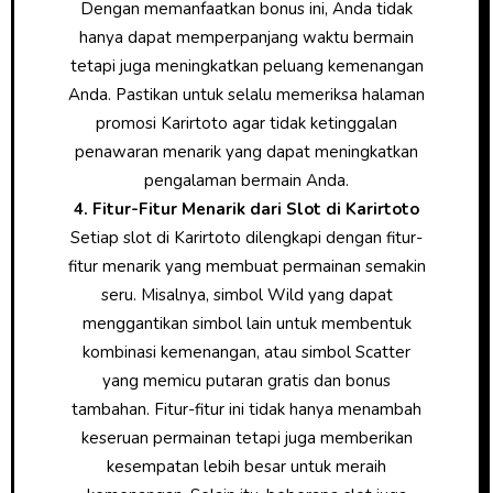
Dengan memanfaatkan bonus ini, Anda tidak
hanya dapat memperpanjang waktu bermain
tetapi juga meningkatkan peluang kemenangan
Anda. Pastikan untuk selalu memeriksa halaman
promosi Karirtoto agar tidak ketinggalan
penawaran menarik yang dapat meningkatkan
pengalaman bermain Anda.
4. Fitur-Fitur Menarik dari Slot di Karirtoto
Setiap slot di Karirtoto dilengkapi dengan fitur-
fitur menarik yang membuat permainan semakin
seru. Misalnya, simbol Wild yang dapat
menggantikan simbol lain untuk membentuk
kombinasi kemenangan, atau simbol Scatter
yang memicu putaran gratis dan bonus
tambahan. Fitur-fitur ini tidak hanya menambah
keseruan permainan tetapi juga memberikan
kesempatan lebih besar untuk meraih