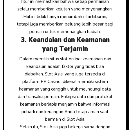
fitur ini memastikan bahwa setiap permainan
selalu memberikan kejutan yang menyenangkan.
Hal ini tidak hanya menambah nilai hiburan,
tetapi juga memberikan peluang lebih besar bagi
pemain untuk memenangkan hadiah.
3. Keandalan dan Keamanan
yang Terjamin
Dalam memilih situs slot online, keamanan dan
keandalan adalah faktor yang tidak bisa
diabaikan. Slot Asia, yang juga tersedia di
platform PP Casino, dikenal memiliki sistem
keamanan yang canggih untuk melindungi data
dan transaksi pemain. Enkripsi data dan protokol
keamanan berlapis menjamin bahwa informasi
pribadi dan keuangan Anda tetap aman saat
bermain di Slot Asia.
Selain itu, Slot Asia juga bekerja sama dengan