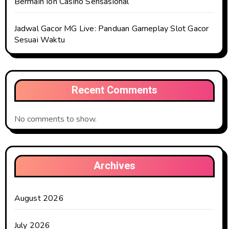
Bermain Ion Casino Sensasional
Jadwal Gacor MG Live: Panduan Gameplay Slot Gacor
Sesuai Waktu
Recent Comments
No comments to show.
Archives
August 2026
July 2026