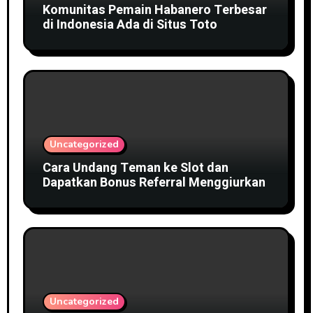
Komunitas Pemain Habanero Terbesar
di Indonesia Ada di Situs Toto
Uncategorized
Cara Undang Teman ke Slot dan
Dapatkan Bonus Referral Menggiurkan
Uncategorized