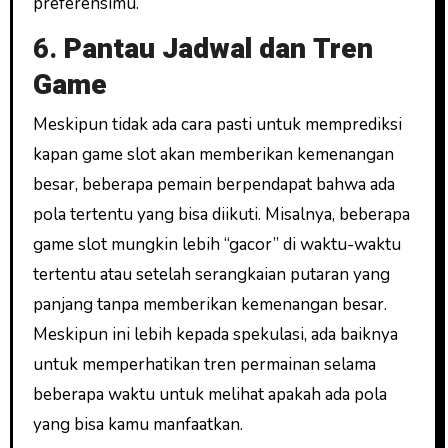
preferensimu.
6.
Pantau Jadwal dan Tren
Game
Meskipun tidak ada cara pasti untuk memprediksi
kapan game slot akan memberikan kemenangan
besar, beberapa pemain berpendapat bahwa ada
pola tertentu yang bisa diikuti. Misalnya, beberapa
game slot mungkin lebih “gacor” di waktu-waktu
tertentu atau setelah serangkaian putaran yang
panjang tanpa memberikan kemenangan besar.
Meskipun ini lebih kepada spekulasi, ada baiknya
untuk memperhatikan tren permainan selama
beberapa waktu untuk melihat apakah ada pola
yang bisa kamu manfaatkan.