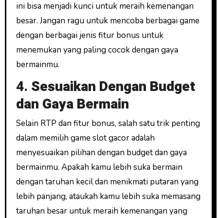
ini bisa menjadi kunci untuk meraih kemenangan
besar. Jangan ragu untuk mencoba berbagai game
dengan berbagai jenis fitur bonus untuk
menemukan yang paling cocok dengan gaya
bermainmu.
4.
Sesuaikan Dengan Budget
dan Gaya Bermain
Selain RTP dan fitur bonus, salah satu trik penting
dalam memilih game slot gacor adalah
menyesuaikan pilihan dengan budget dan gaya
bermainmu. Apakah kamu lebih suka bermain
dengan taruhan kecil dan menikmati putaran yang
lebih panjang, ataukah kamu lebih suka memasang
taruhan besar untuk meraih kemenangan yang