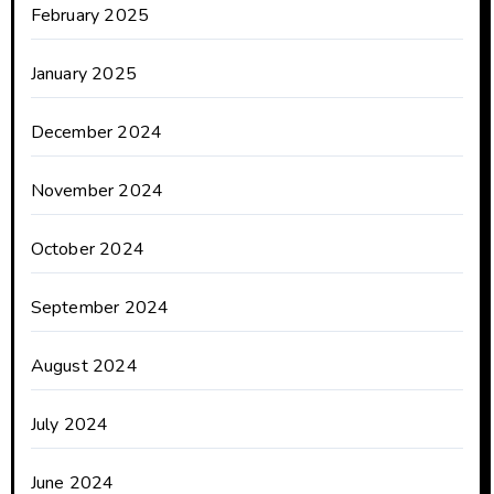
February 2025
January 2025
December 2024
November 2024
October 2024
September 2024
August 2024
July 2024
June 2024