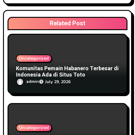
a
t
i
Related Post
o
n
Uncategorized
Komunitas Pemain Habanero Terbesar di
Indonesia Ada di Situs Toto
admin
July 29, 2026
Uncategorized