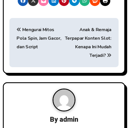
P
Mengurai Mitos
Anak & Remaja
o
Pola Spin, Jam Gacor,
Terpapar Konten Slot:
s
dan Script
Kenapa Ini Mudah
t
Terjadi?
n
a
v
i
g
By
admin