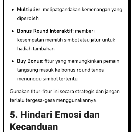
Multiplier:
melipatgandakan kemenangan yang
diperoleh.
Bonus Round Interaktif:
memberi
kesempatan memilih simbol atau jalur untuk
hadiah tambahan.
Buy Bonus:
fitur yang memungkinkan pemain
langsung masuk ke bonus round tanpa
menunggu simbol tertentu.
Gunakan fitur-fitur ini secara strategis dan jangan
terlalu tergesa-gesa menggunakannya.
5. Hindari Emosi dan
Kecanduan