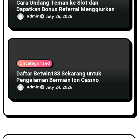
Cara Undang Teman ke Slot dan
Dapatkan Bonus Referral Menggiurkan
admin
July 26, 2026
Uncategorized
Daftar Betwin188 Sekarang untuk
Pengalaman Bermain Ion Casino
Sensasional
admin
July 24, 2026