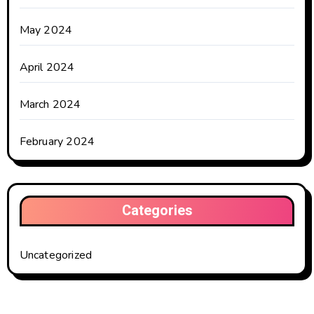
May 2024
April 2024
March 2024
February 2024
Categories
Uncategorized