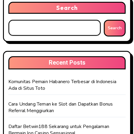
Search
Search
Recent Posts
Komunitas Pemain Habanero Terbesar di Indonesia
Ada di Situs Toto
Cara Undang Teman ke Slot dan Dapatkan Bonus
Referral Menggiurkan
Daftar Betwin188 Sekarang untuk Pengalaman
Bermain Ion Casino Sensasional