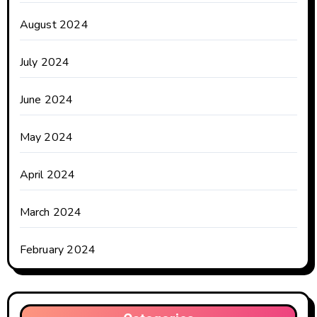
August 2024
July 2024
June 2024
May 2024
April 2024
March 2024
February 2024