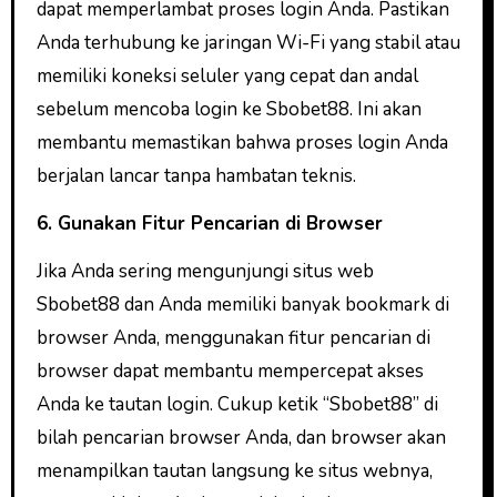
dapat memperlambat proses login Anda. Pastikan
Anda terhubung ke jaringan Wi-Fi yang stabil atau
memiliki koneksi seluler yang cepat dan andal
sebelum mencoba login ke Sbobet88. Ini akan
membantu memastikan bahwa proses login Anda
berjalan lancar tanpa hambatan teknis.
6. Gunakan Fitur Pencarian di Browser
Jika Anda sering mengunjungi situs web
Sbobet88 dan Anda memiliki banyak bookmark di
browser Anda, menggunakan fitur pencarian di
browser dapat membantu mempercepat akses
Anda ke tautan login. Cukup ketik “Sbobet88” di
bilah pencarian browser Anda, dan browser akan
menampilkan tautan langsung ke situs webnya,