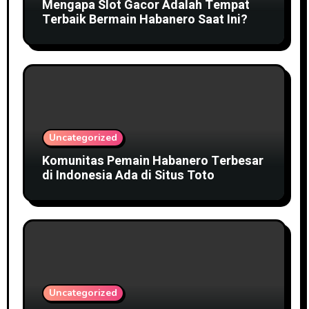
Mengapa Slot Gacor Adalah Tempat
Terbaik Bermain Habanero Saat Ini?
Uncategorized
Komunitas Pemain Habanero Terbesar
di Indonesia Ada di Situs Toto
Uncategorized