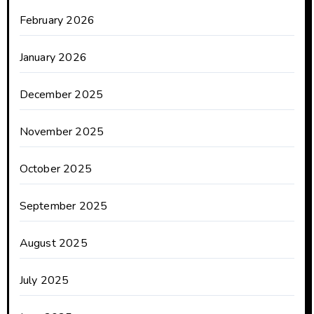
February 2026
January 2026
December 2025
November 2025
October 2025
September 2025
August 2025
July 2025