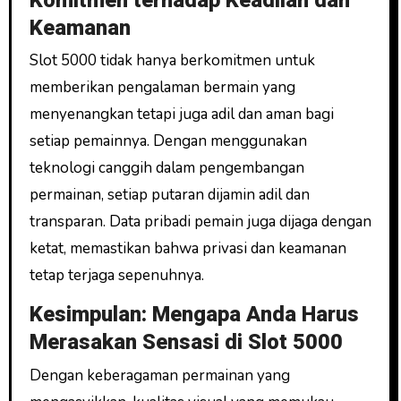
Komitmen terhadap Keadilan dan
Keamanan
Slot 5000 tidak hanya berkomitmen untuk
memberikan pengalaman bermain yang
menyenangkan tetapi juga adil dan aman bagi
setiap pemainnya. Dengan menggunakan
teknologi canggih dalam pengembangan
permainan, setiap putaran dijamin adil dan
transparan. Data pribadi pemain juga dijaga dengan
ketat, memastikan bahwa privasi dan keamanan
tetap terjaga sepenuhnya.
Kesimpulan: Mengapa Anda Harus
Merasakan Sensasi di Slot 5000
Dengan keberagaman permainan yang