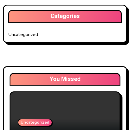
Categories
Uncategorized
You Missed
Uncategorized