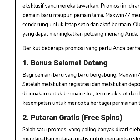
eksklusif yang mereka tawarkan. Promosi ini dir
pemain baru maupun pemain lama. Maxwin77 men
cenderung untuk tetap setia dan aktif bermain. O
yang dapat meningkatkan peluang menang Anda, k
Berikut beberapa promosi yang perlu Anda perha
1. Bonus Selamat Datang
Bagi pemain baru yang baru bergabung, Maxwin
Setelah melakukan registrasi dan melakukan depo
digunakan untuk bermain slot, termasuk slot dar
kesempatan untuk mencoba berbagai permainan tan
2. Putaran Gratis (Free Spins)
Salah satu promosi yang paling banyak dicari oleh
mendapatkan putaran gratis untuk memainkan slo