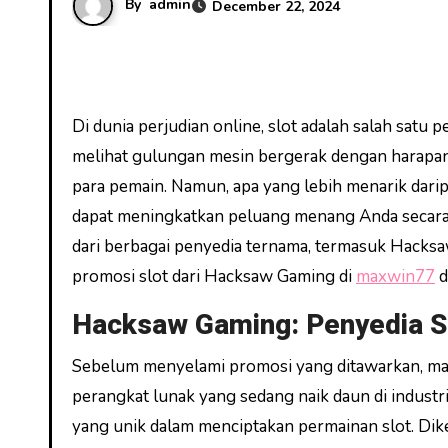
By
admin
December 22, 2024
Di dunia perjudian online, slot adalah salah satu
melihat gulungan mesin bergerak dengan harapan
para pemain. Namun, apa yang lebih menarik darip
dapat meningkatkan peluang menang Anda secara 
dari berbagai penyedia ternama, termasuk Hacksaw
promosi slot dari Hacksaw Gaming di
maxwin77
d
Hacksaw Gaming: Penyedia Sl
Sebelum menyelami promosi yang ditawarkan, mari
perangkat lunak yang sedang naik daun di indust
yang unik dalam menciptakan permainan slot. Dike