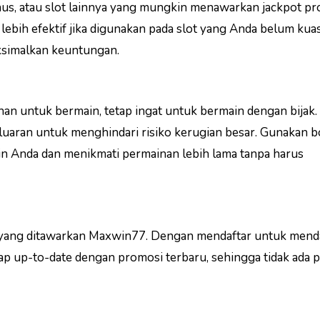
nus, atau slot lainnya yang mungkin menawarkan jackpot pro
lebih efektif jika digunakan pada slot yang Anda belum kuas
ksimalkan keuntungan.
 untuk bermain, tetap ingat untuk bermain dengan bijak.
uaran untuk menghindari risiko kerugian besar. Gunakan 
 Anda dan menikmati permainan lebih lama tanpa harus
 yang ditawarkan Maxwin77. Dengan mendaftar untuk mend
tetap up-to-date dengan promosi terbaru, sehingga tidak ada 