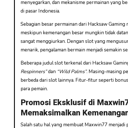
menyegarkan, dan mekanisme permainan yang ber
di pasar Indonesia.
Sebagian besar permainan dari Hacksaw Gaming memili
meskipun kemenangan besar mungkin tidak datang t
sangat menggiurkan. Dengan slot yang mengusung
menarik, pengalaman bermain menjadi semakin se
Beberapa judul slot terkenal dari Hacksaw Gamin
Respinners”
dan
“Wild Palms”
. Masing-masing pe
berbeda dari slot lainnya. Fitur-fitur seperti bonus
para pemain.
Promosi Eksklusif di Maxwi
Memaksimalkan Kemenanga
Salah satu hal yang membuat Maxwin77 menjadi p