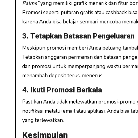
Palms”
yang memiliki grafik menarik dan fitur bo
Promosi seperti putaran gratis atau cashback bisa 
karena Anda bisa belajar sembari mencoba mema
3. Tetapkan Batasan Pengeluaran
Meskipun promosi memberi Anda peluang tambahan
Tetapkan anggaran permainan dan batasan pengel
dan promosi untuk memperpanjang waktu bermain
menambah deposit terus-menerus.
4. Ikuti Promosi Berkala
Pastikan Anda tidak melewatkan promosi-promo
notifikasi melalui email atau aplikasi, Anda bisa 
yang terlewatkan.
Kesimpulan