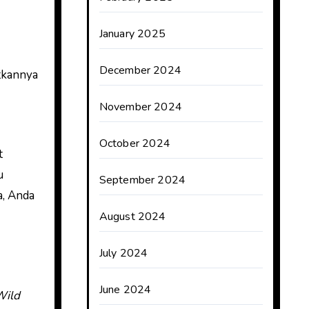
January 2025
December 2024
tkannya
November 2024
October 2024
t
u
September 2024
a, Anda
August 2024
July 2024
June 2024
Wild