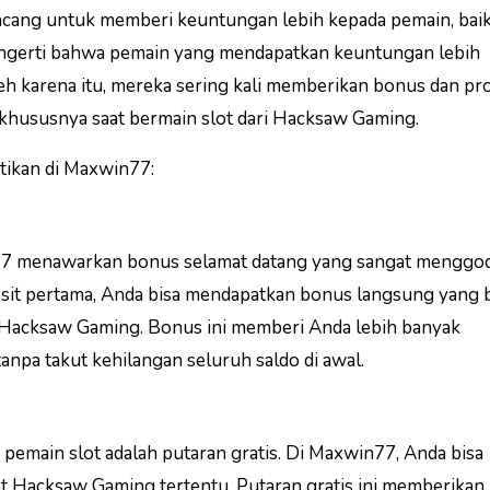
ancang untuk memberi keuntungan lebih kepada pemain, baik
gerti bahwa pemain yang mendapatkan keuntungan lebih
leh karena itu, mereka sering kali memberikan bonus dan p
hususnya saat bermain slot dari Hacksaw Gaming.
tikan di Maxwin77:
77 menawarkan bonus selamat datang yang sangat menggod
sit pertama, Anda bisa mendapatkan bonus langsung yang b
i Hacksaw Gaming. Bonus ini memberi Anda lebih banyak
pa takut kehilangan seluruh saldo di awal.
 pemain slot adalah putaran gratis. Di Maxwin77, Anda bisa
t Hacksaw Gaming tertentu. Putaran gratis ini memberikan