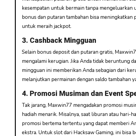
kesempatan untuk bermain tanpa mengeluarkan u
bonus dan putaran tambahan bisa meningkatkan 
untuk meraih jackpot.
3. Cashback Mingguan
Selain bonus deposit dan putaran gratis, Maxwi
mengalami kerugian. Jika Anda tidak beruntung 
mingguan ini memberikan Anda sebagian dari kerug
melanjutkan permainan dengan saldo tambahan yan
4. Promosi Musiman dan Event Spe
Tak jarang, Maxwin77 mengadakan promosi musim
hadiah menarik. Misalnya, saat liburan atau hari-h
promosi bertema tertentu yang dapat memberi A
ekstra. Untuk slot dari Hacksaw Gaming, ini bisa