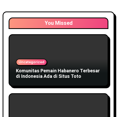
You Missed
Uncategorized
Komunitas Pemain Habanero Terbesar
di Indonesia Ada di Situs Toto