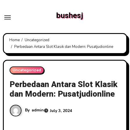
Skip
to
bushesj
content
Home
Uncategorized
Perbedaan Antara Slot Klasik dan Modern: Pusatjudionline
Uncategorized
Perbedaan Antara Slot Klasik
dan Modern: Pusatjudionline
By
admin
July 3, 2024