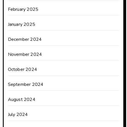
February 2025
January 2025
December 2024
November 2024
October 2024
September 2024
August 2024
July 2024