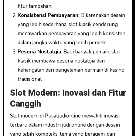
fitur tambahan.
Konsistensi Pembayaran
: Dikarenakan desain
yang lebih sederhana, slot klasik cenderung
menawarkan pembayaran yang lebih konsisten
dalam jangka waktu yang lebih pendek.
Pesona Nostalgia
: Bagi banyak pemain, slot
klasik membawa pesona nostalgia dan
kehangatan dari pengalaman bermain di kasino
tradisional.
Slot Modern: Inovasi dan Fitur
Canggih
Slot modern di Pusatjudionline mewakili inovasi
terbaru dalam industri judi online dengan desain
yang lebih kompleks, tema yang beragam, dan