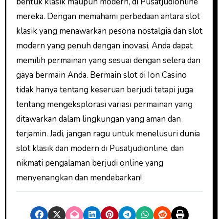
bentuk klasik maupun modern, di Pusatjudionline
mereka. Dengan memahami perbedaan antara slot
klasik yang menawarkan pesona nostalgia dan slot
modern yang penuh dengan inovasi, Anda dapat
memilih permainan yang sesuai dengan selera dan
gaya bermain Anda. Bermain slot di Ion Casino
tidak hanya tentang keseruan berjudi tetapi juga
tentang mengeksplorasi variasi permainan yang
ditawarkan dalam lingkungan yang aman dan
terjamin. Jadi, jangan ragu untuk menelusuri dunia
slot klasik dan modern di Pusatjudionline, dan
nikmati pengalaman berjudi online yang
menyenangkan dan mendebarkan!