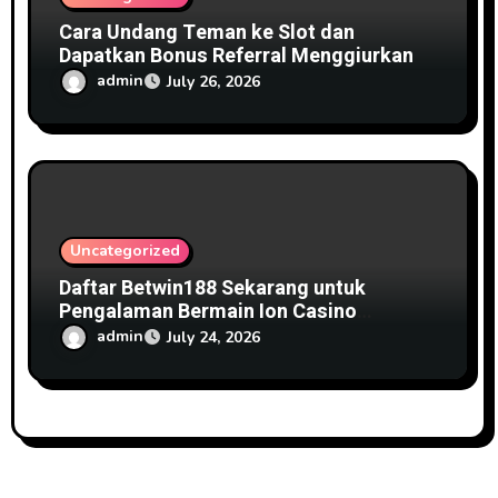
Cara Undang Teman ke Slot dan
Dapatkan Bonus Referral Menggiurkan
admin
July 26, 2026
Uncategorized
Daftar Betwin188 Sekarang untuk
Pengalaman Bermain Ion Casino
Sensasional
admin
July 24, 2026