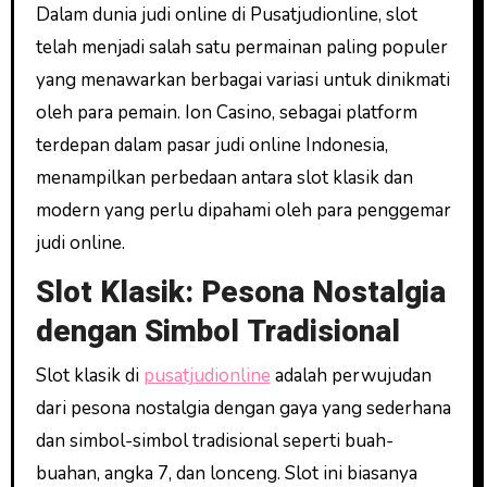
Dalam dunia judi online di Pusatjudionline, slot
telah menjadi salah satu permainan paling populer
yang menawarkan berbagai variasi untuk dinikmati
oleh para pemain. Ion Casino, sebagai platform
terdepan dalam pasar judi online Indonesia,
menampilkan perbedaan antara slot klasik dan
modern yang perlu dipahami oleh para penggemar
judi online.
Slot Klasik: Pesona Nostalgia
dengan Simbol Tradisional
Slot klasik di
pusatjudionline
adalah perwujudan
dari pesona nostalgia dengan gaya yang sederhana
dan simbol-simbol tradisional seperti buah-
buahan, angka 7, dan lonceng. Slot ini biasanya