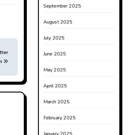
September 2025
August 2025
July 2025
tter
June 2025
am
May 2025
April 2025
March 2025
February 2025
January 2025