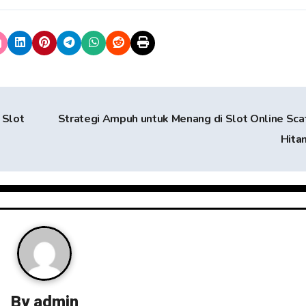
 Slot
Strategi Ampuh untuk Menang di Slot Online Sca
Hit
By
admin