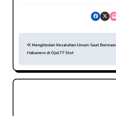
P
Menghindari Kesalahan Umum Saat Bermain
o
Habanero di Ojol77 Slot
s
t
n
a
v
i