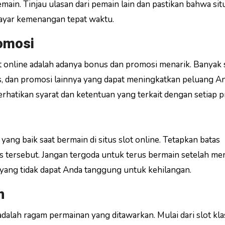
emain. Tinjau ulasan dari pemain lain dan pastikan bahwa sit
bayar kemenangan tepat waktu.
omosi
t online adalah adanya bonus dan promosi menarik. Banyak 
s, dan promosi lainnya yang dapat meningkatkan peluang A
rhatikan syarat dan ketentuan yang terkait dengan setiap p
yang baik saat bermain di situs slot online. Tetapkan batas
as tersebut. Jangan tergoda untuk terus bermain setelah me
 yang tidak dapat Anda tanggung untuk kehilangan.
n
 adalah ragam permainan yang ditawarkan. Mulai dari slot kla