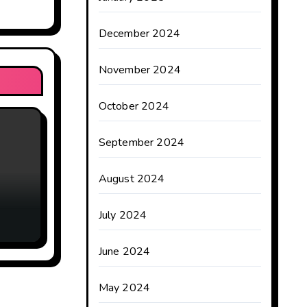
December 2024
November 2024
October 2024
September 2024
August 2024
on
July 2024
June 2024
May 2024