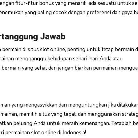
engan fitur-fitur bonus yang menarik, ada sesuatu untuk s
menemukan yang paling cocok dengan preferensi dan gaya b
ertanggung Jawab
bermain di situs slot online, penting untuk tetap bermain
rmainan mengganggu kehidupan sehari-hari Anda atau
bermain yang sehat dan jangan biarkan permainan mengua
alaman yang mengasyikkan dan menguntungkan jika dilakuka
ainan, memilih situs yang tepat, dan menggunakan strateg
katkan peluang Anda untuk meraih kemenangan. Tetaplah b
ri permainan slot online di Indonesia!