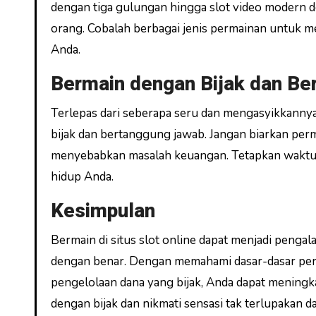
dengan tiga gulungan hingga slot video modern d
orang. Cobalah berbagai jenis permainan untuk 
Anda.
Bermain dengan Bijak dan B
Terlepas dari seberapa seru dan mengasyikkannya 
bijak dan bertanggung jawab. Jangan biarkan pe
menyebabkan masalah keuangan. Tetapkan waktu 
hidup Anda.
Kesimpulan
Bermain di situs slot online dapat menjadi peng
dengan benar. Dengan memahami dasar-dasar perm
pengelolaan dana yang bijak, Anda dapat mening
dengan bijak dan nikmati sensasi tak terlupakan da