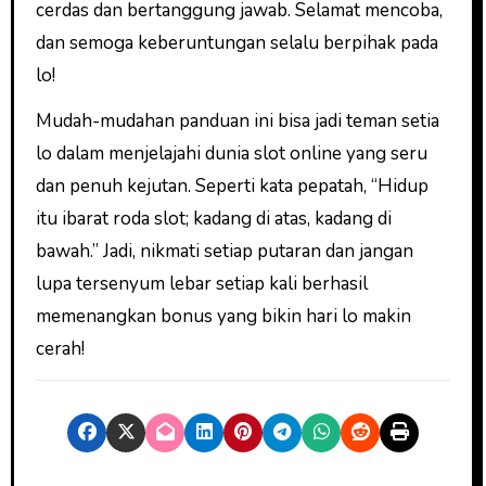
cerdas dan bertanggung jawab. Selamat mencoba,
dan semoga keberuntungan selalu berpihak pada
lo!
Mudah-mudahan panduan ini bisa jadi teman setia
lo dalam menjelajahi dunia slot online yang seru
dan penuh kejutan. Seperti kata pepatah, “Hidup
itu ibarat roda slot; kadang di atas, kadang di
bawah.” Jadi, nikmati setiap putaran dan jangan
lupa tersenyum lebar setiap kali berhasil
memenangkan bonus yang bikin hari lo makin
cerah!