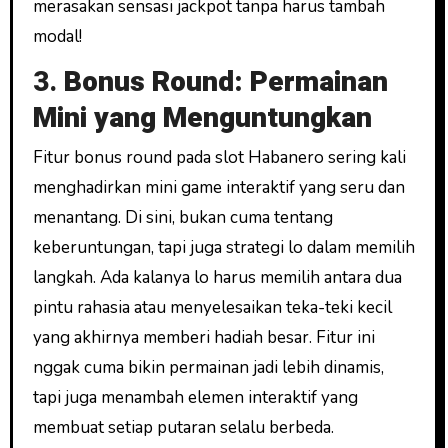
merasakan sensasi jackpot tanpa harus tambah
modal!
3.
Bonus Round: Permainan
Mini yang Menguntungkan
Fitur bonus round pada slot Habanero sering kali
menghadirkan mini game interaktif yang seru dan
menantang. Di sini, bukan cuma tentang
keberuntungan, tapi juga strategi lo dalam memilih
langkah. Ada kalanya lo harus memilih antara dua
pintu rahasia atau menyelesaikan teka-teki kecil
yang akhirnya memberi hadiah besar. Fitur ini
nggak cuma bikin permainan jadi lebih dinamis,
tapi juga menambah elemen interaktif yang
membuat setiap putaran selalu berbeda.