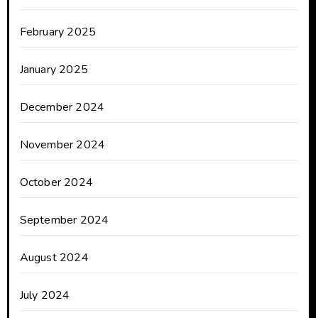
February 2025
January 2025
December 2024
November 2024
October 2024
September 2024
August 2024
July 2024