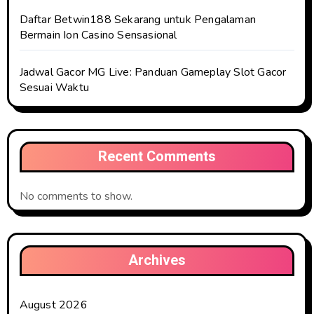
Daftar Betwin188 Sekarang untuk Pengalaman
Bermain Ion Casino Sensasional
Jadwal Gacor MG Live: Panduan Gameplay Slot Gacor
Sesuai Waktu
Recent Comments
No comments to show.
Archives
August 2026