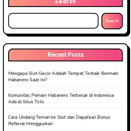
Search
Search
Recent Posts
Mengapa Slot Gacor Adalah Tempat Terbaik Bermain
Habanero Saat Ini?
Komunitas Pemain Habanero Terbesar di Indonesia
Ada di Situs Toto
Cara Undang Teman ke Slot dan Dapatkan Bonus
Referral Menggiurkan