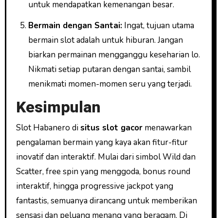
untuk mendapatkan kemenangan besar.
Bermain dengan Santai:
Ingat, tujuan utama
bermain slot adalah untuk hiburan. Jangan
biarkan permainan mengganggu keseharian lo.
Nikmati setiap putaran dengan santai, sambil
menikmati momen-momen seru yang terjadi.
Kesimpulan
Slot Habanero di
situs slot gacor
menawarkan
pengalaman bermain yang kaya akan fitur-fitur
inovatif dan interaktif. Mulai dari simbol Wild dan
Scatter, free spin yang menggoda, bonus round
interaktif, hingga progressive jackpot yang
fantastis, semuanya dirancang untuk memberikan
sensasi dan peluang menang yang beragam. Di