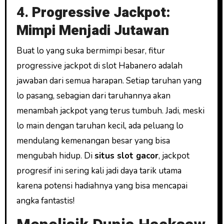
4.
Progressive Jackpot:
Mimpi Menjadi Jutawan
Buat lo yang suka bermimpi besar, fitur
progressive jackpot di slot Habanero adalah
jawaban dari semua harapan. Setiap taruhan yang
lo pasang, sebagian dari taruhannya akan
menambah jackpot yang terus tumbuh. Jadi, meski
lo main dengan taruhan kecil, ada peluang lo
mendulang kemenangan besar yang bisa
mengubah hidup. Di
situs slot gacor
, jackpot
progresif ini sering kali jadi daya tarik utama
karena potensi hadiahnya yang bisa mencapai
angka fantastis!