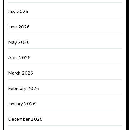
July 2026
June 2026
May 2026
April 2026
March 2026
February 2026
January 2026
December 2025