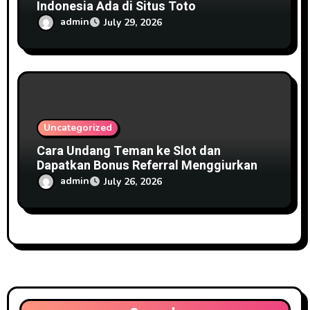
Indonesia Ada di Situs Toto
admin
July 29, 2026
Uncategorized
Cara Undang Teman ke Slot dan
Dapatkan Bonus Referral Menggiurkan
admin
July 26, 2026