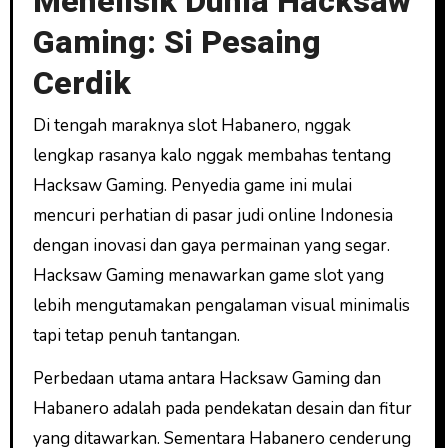
Menelisik Dunia Hacksaw
Gaming: Si Pesaing
Cerdik
Di tengah maraknya slot Habanero, nggak
lengkap rasanya kalo nggak membahas tentang
Hacksaw Gaming. Penyedia game ini mulai
mencuri perhatian di pasar judi online Indonesia
dengan inovasi dan gaya permainan yang segar.
Hacksaw Gaming menawarkan game slot yang
lebih mengutamakan pengalaman visual minimalis
tapi tetap penuh tantangan.
Perbedaan utama antara Hacksaw Gaming dan
Habanero adalah pada pendekatan desain dan fitur
yang ditawarkan. Sementara Habanero cenderung