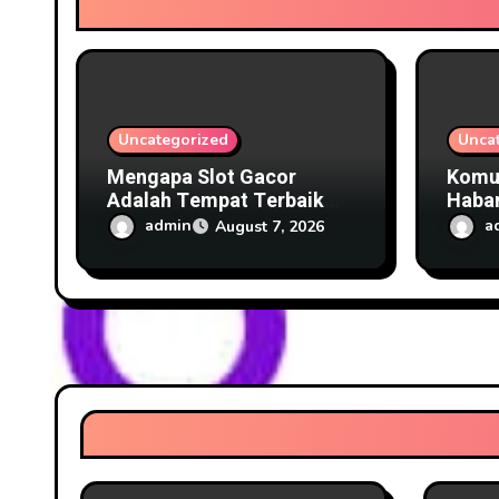
i
o
n
Uncategorized
Unca
Mengapa Slot Gacor
Komu
Adalah Tempat Terbaik
Haban
Bermain Habanero Saat
Indon
admin
a
August 7, 2026
Ini?
Toto