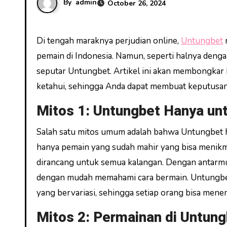
By
admin
October 26, 2024
Di tengah maraknya perjudian online,
Untungbet
m
pemain di Indonesia. Namun, seperti halnya denga
seputar Untungbet. Artikel ini akan membongkar
ketahui, sehingga Anda dapat membuat keputusan 
Mitos 1: Untungbet Hanya u
Salah satu mitos umum adalah bahwa Untungbet 
hanya pemain yang sudah mahir yang bisa menikma
dirancang untuk semua kalangan. Dengan antarmuk
dengan mudah memahami cara bermain. Untungbet
yang bervariasi, sehingga setiap orang bisa me
Mitos 2: Permainan di Untun