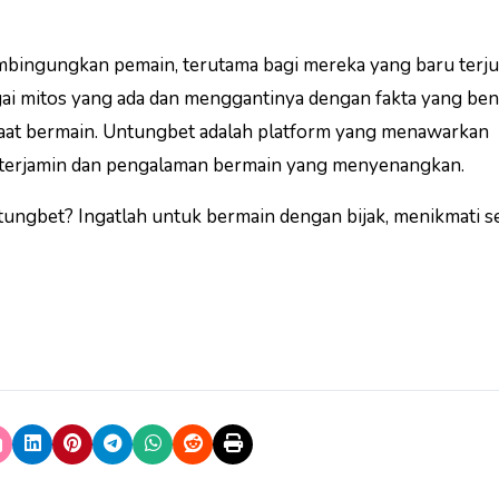
mbingungkan pemain, terutama bagi mereka yang baru terju
ai mitos yang ada dan menggantinya dengan fakta yang ben
aat bermain. Untungbet adalah platform yang menawarkan
 terjamin dan pengalaman bermain yang menyenangkan.
ntungbet? Ingatlah untuk bermain dengan bijak, menikmati s