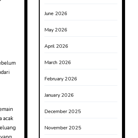
June 2026
May 2026
April 2026
March 2026
sebelum
dari
February 2026
January 2026
pemain
December 2025
a acak
peluang
November 2025
 yang