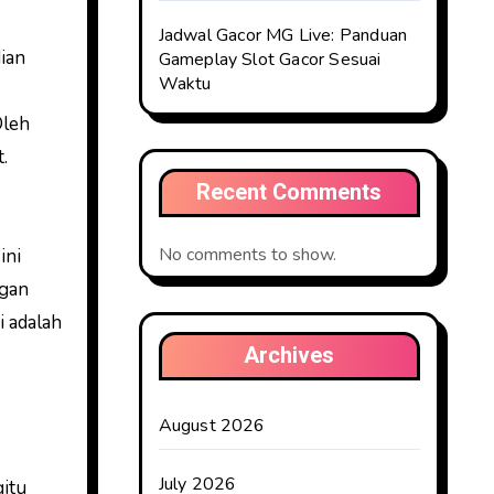
Jadwal Gacor MG Live: Panduan
ian
Gameplay Slot Gacor Sesuai
Waktu
Oleh
.
Recent Comments
No comments to show.
ini
ngan
i adalah
Archives
August 2026
July 2026
gitu