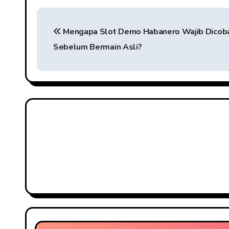
P
Mengapa Slot Demo Habanero Wajib Dicob
o
Sebelum Bermain Asli?
s
t
n
a
v
i
g
a
t