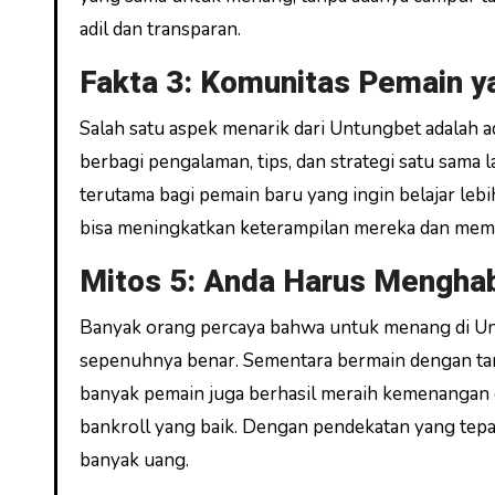
adil dan transparan.
Fakta 3: Komunitas Pemain y
Salah satu aspek menarik dari Untungbet adalah a
berbagi pengalaman, tips, dan strategi satu sama 
terutama bagi pemain baru yang ingin belajar leb
bisa meningkatkan keterampilan mereka dan mem
Mitos 5: Anda Harus Mengha
Banyak orang percaya bahwa untuk menang di Unt
sepenuhnya benar. Sementara bermain dengan tar
banyak pemain juga berhasil meraih kemenangan d
bankroll yang baik. Dengan pendekatan yang tep
banyak uang.