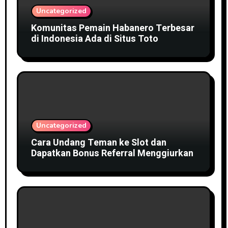
Uncategorized
Komunitas Pemain Habanero Terbesar
di Indonesia Ada di Situs Toto
Uncategorized
Cara Undang Teman ke Slot dan
Dapatkan Bonus Referral Menggiurkan