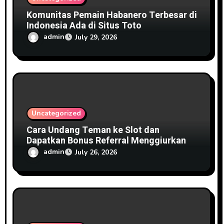
Komunitas Pemain Habanero Terbesar di
Indonesia Ada di Situs Toto
admin
July 29, 2026
Uncategorized
Cara Undang Teman ke Slot dan
Dapatkan Bonus Referral Menggiurkan
admin
July 26, 2026