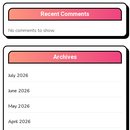
Recent Comments
No comments to show.
Archives
July 2026
June 2026
May 2026
April 2026