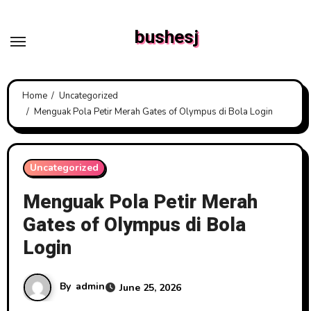
Skip
to
bushesj
content
Home
Uncategorized
Menguak Pola Petir Merah Gates of Olympus di Bola Login
Uncategorized
Menguak Pola Petir Merah
Gates of Olympus di Bola
Login
By
admin
June 25, 2026