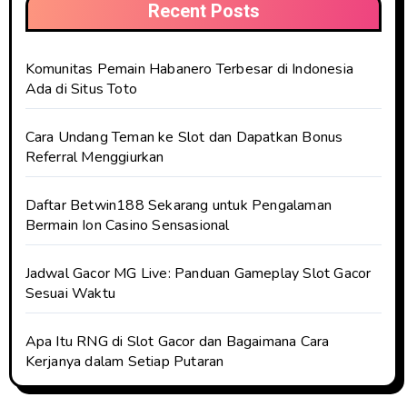
Recent Posts
Komunitas Pemain Habanero Terbesar di Indonesia
Ada di Situs Toto
Cara Undang Teman ke Slot dan Dapatkan Bonus
Referral Menggiurkan
Daftar Betwin188 Sekarang untuk Pengalaman
Bermain Ion Casino Sensasional
Jadwal Gacor MG Live: Panduan Gameplay Slot Gacor
Sesuai Waktu
Apa Itu RNG di Slot Gacor dan Bagaimana Cara
Kerjanya dalam Setiap Putaran