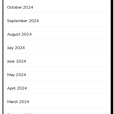
October 2024
September 2024
August 2024
July 2024
June 2024
May 2024
April 2024
March 2024