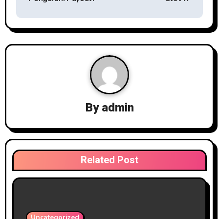
t
n
a
v
i
g
By
admin
a
t
i
Related Post
o
n
Uncategorized