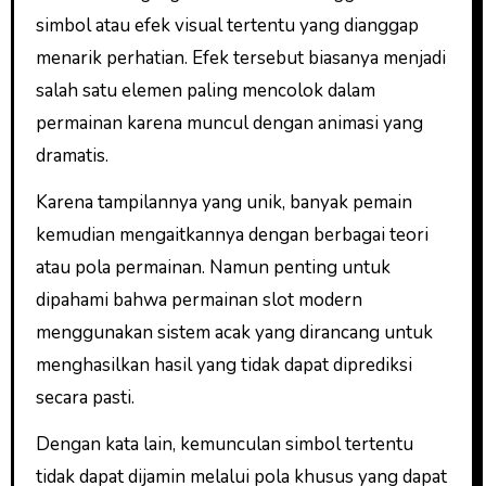
simbol atau efek visual tertentu yang dianggap
menarik perhatian. Efek tersebut biasanya menjadi
salah satu elemen paling mencolok dalam
permainan karena muncul dengan animasi yang
dramatis.
Karena tampilannya yang unik, banyak pemain
kemudian mengaitkannya dengan berbagai teori
atau pola permainan. Namun penting untuk
dipahami bahwa permainan slot modern
menggunakan sistem acak yang dirancang untuk
menghasilkan hasil yang tidak dapat diprediksi
secara pasti.
Dengan kata lain, kemunculan simbol tertentu
tidak dapat dijamin melalui pola khusus yang dapat