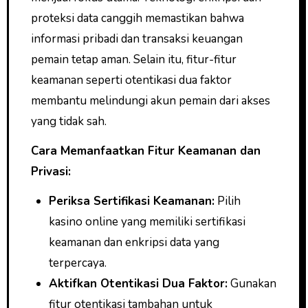
proteksi data canggih memastikan bahwa
informasi pribadi dan transaksi keuangan
pemain tetap aman. Selain itu, fitur-fitur
keamanan seperti otentikasi dua faktor
membantu melindungi akun pemain dari akses
yang tidak sah.
Cara Memanfaatkan Fitur Keamanan dan
Privasi:
Periksa Sertifikasi Keamanan:
Pilih
kasino online yang memiliki sertifikasi
keamanan dan enkripsi data yang
terpercaya.
Aktifkan Otentikasi Dua Faktor:
Gunakan
fitur otentikasi tambahan untuk