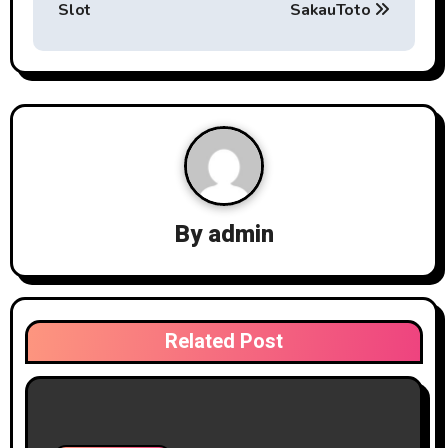
t
Slot
SakauToto
n
a
v
i
g
By
admin
a
t
i
Related Post
o
n