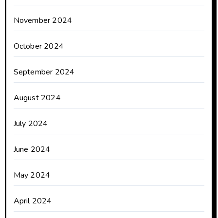
November 2024
October 2024
September 2024
August 2024
July 2024
June 2024
May 2024
April 2024