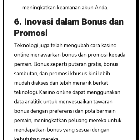
meningkatkan keamanan akun Anda.
6. Inovasi dalam Bonus dan
Promosi
Teknologi juga telah mengubah cara kasino
online menawarkan bonus dan promosi kepada
pemain. Bonus seperti putaran gratis, bonus
sambutan, dan promosi khusus kini lebih
mudah diakses dan lebih menarik berkat
teknologi. Kasino online dapat menggunakan
data analitik untuk menyesuaikan tawaran
bonus dengan preferensi dan pola bermain
pemain, meningkatkan peluang mereka untuk
mendapatkan bonus yang sesuai dengan
kebutuhan mereka.