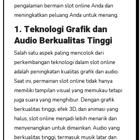
pengalaman bermain slot online Anda dan
meningkatkan peluang Anda untuk menang.
1. Teknologi Grafik dan
Audio Berkualitas Tinggi
Salah satu aspek paling mencolok dari
perkembangan teknologi dalam slot online
adalah peningkatan kualitas grafik dan audio.
Saat ini, permainan slot online tidak hanya
memiliki tampilan visual yang memukau tetapi
juga suara yang menghibur. Dengan grafik
berkualitas tinggi, efek 3D, dan animasi yang
halus, slot online menjadi lebih menarik dan
menyenangkan untuk dimainkan. Audio yang
berkualitas tinggi, termasuk musik latar dan