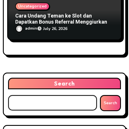
Uncategorized
Cara Undang Teman ke Slot dan
Dapatkan Bonus Referral Menggiurkan
admin
July 26, 2026
Search
Search