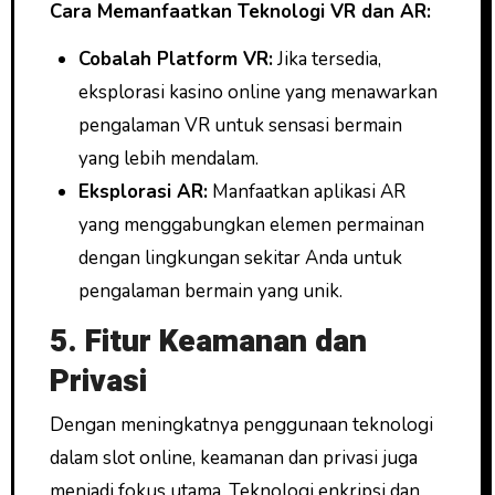
Cara Memanfaatkan Teknologi VR dan AR:
Cobalah Platform VR:
Jika tersedia,
eksplorasi kasino online yang menawarkan
pengalaman VR untuk sensasi bermain
yang lebih mendalam.
Eksplorasi AR:
Manfaatkan aplikasi AR
yang menggabungkan elemen permainan
dengan lingkungan sekitar Anda untuk
pengalaman bermain yang unik.
5. Fitur Keamanan dan
Privasi
Dengan meningkatnya penggunaan teknologi
dalam slot online, keamanan dan privasi juga
menjadi fokus utama. Teknologi enkripsi dan