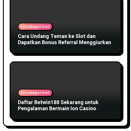
Uncategorized
Cara Undang Teman ke Slot dan
Dapatkan Bonus Referral Menggiurkan
Uncategorized
Daftar Betwin188 Sekarang untuk
Pengalaman Bermain Ion Casino
Sensasional