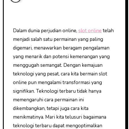
Dalam dunia perjudian online,
slot online
telah
menjadi salah satu permainan yang paling
digemari, menawarkan beragam pengalaman
yang menarik dan potensi kemenangan yang
menggugah semangat. Dengan kemajuan
teknologi yang pesat, cara kita bermain slot
online pun mengalami transformasi yang
signifikan. Teknologi terbaru tidak hanya
memengaruhi cara permainan ini
dikembangkan, tetapi juga cara kita
menikmatinya. Mari kita telusuri bagaimana
teknologi terbaru dapat mengoptimalkan