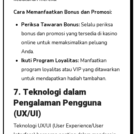
Cara Memanfaatkan Bonus dan Promosi:
Periksa Tawaran Bonus:
Selalu periksa
bonus dan promosi yang tersedia di kasino
online untuk memaksimalkan peluang
Anda.
Ikuti Program Loyalitas:
Manfaatkan
program loyalitas atau VIP yang ditawarkan
untuk mendapatkan hadiah tambahan.
7. Teknologi dalam
Pengalaman Pengguna
(UX/UI)
Teknologi UX/UI (User Experience/User