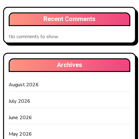
Recent Comments
No comments to show.
Archives
August 2026
July 2026
June 2026
May 2026