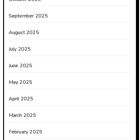
September 2025
August 2025
July 2025
June 2025
May 2025
April 2025
March 2025
February 2025