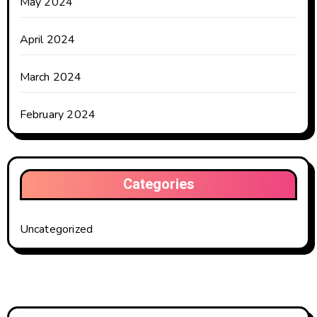
May 2024
April 2024
March 2024
February 2024
Categories
Uncategorized