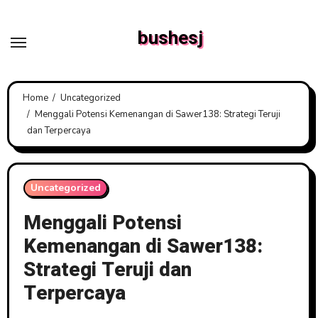
Skip
to
bushesj
content
Home
Uncategorized
Menggali Potensi Kemenangan di Sawer138: Strategi Teruji
dan Terpercaya
Uncategorized
Menggali Potensi
Kemenangan di Sawer138:
Strategi Teruji dan
Terpercaya