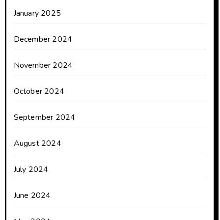
January 2025
December 2024
November 2024
October 2024
September 2024
August 2024
July 2024
June 2024