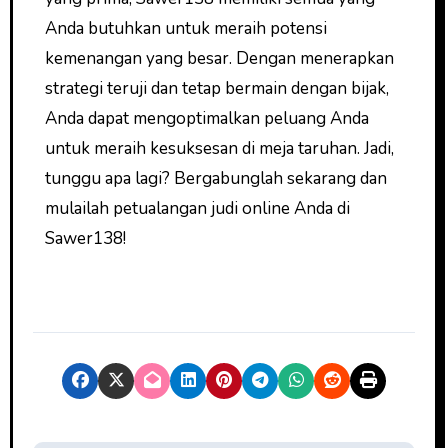
Anda butuhkan untuk meraih potensi
kemenangan yang besar. Dengan menerapkan
strategi teruji dan tetap bermain dengan bijak,
Anda dapat mengoptimalkan peluang Anda
untuk meraih kesuksesan di meja taruhan. Jadi,
tunggu apa lagi? Bergabunglah sekarang dan
mulailah petualangan judi online Anda di
Sawer138!