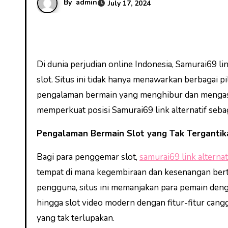
By
admin
July 17, 2024
Di dunia perjudian online Indonesia, Samurai69 li
slot. Situs ini tidak hanya menawarkan berbagai p
pengalaman bermain yang menghibur dan mengasyi
memperkuat posisi Samurai69 link alternatif sebagai
Pengalaman Bermain Slot yang Tak Tergantik
Bagi para penggemar slot,
samurai69 link alternat
tempat di mana kegembiraan dan kesenangan ber
pengguna, situs ini memanjakan para pemain denga
hingga slot video modern dengan fitur-fitur can
yang tak terlupakan.