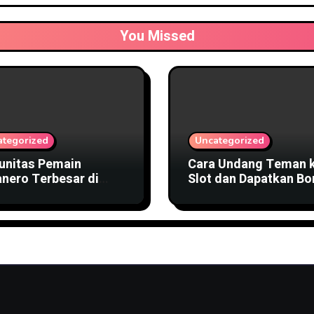
You Missed
ategorized
Uncategorized
nitas Pemain
Cara Undang Teman 
nero Terbesar di
Slot dan Dapatkan Bo
nesia Ada di Situs
Referral Menggiurka