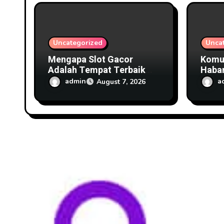
o
n
Uncategorized
Unca
Mengapa Slot Gacor
Komu
Adalah Tempat Terbaik
Haban
Bermain Habanero Saat
Indon
admin
a
August 7, 2026
Ini?
Toto