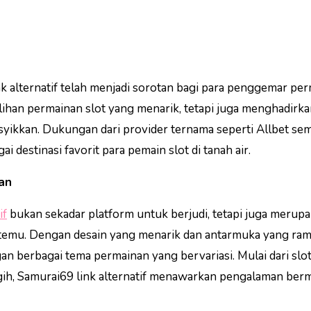
nk alternatif telah menjadi sorotan bagi para penggemar pe
ilihan permainan slot yang menarik, tetapi juga menghadirk
kkan. Dukungan dari provider ternama seperti Allbet se
 destinasi favorit para pemain slot di tanah air.
an
if
bukan sekadar platform untuk berjudi, tetapi juga merup
temu. Dengan desain yang menarik dan antarmuka yang ra
n berbagai tema permainan yang bervariasi. Mulai dari slot
ggih, Samurai69 link alternatif menawarkan pengalaman ber