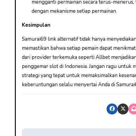
mengganti permainan secara terus-menerus, t
dengan mekanisme setiap permainan.
Kesimpulan
Samurai69 link alternatif tidak hanya menyediaka
memastikan bahwa setiap pemain dapat menikma
dari provider terkemuka seperti Allbet menjadikan
penggemar slot di Indonesia. Jangan ragu untuk 
strategi yang tepat untuk memaksimalkan kesen
keberuntungan selalu menyertai Anda di Samurai69
P