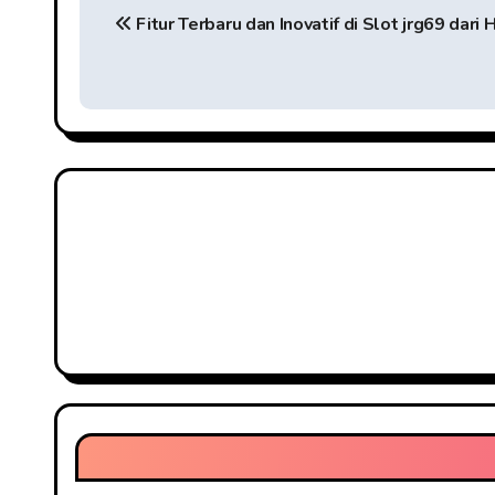
Fitur Terbaru dan Inovatif di Slot jrg69 dari
o
s
t
n
a
v
i
g
a
t
i