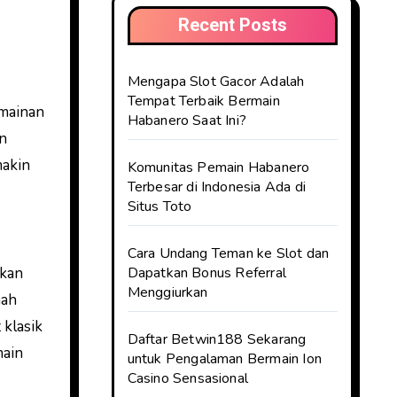
Recent Posts
Mengapa Slot Gacor Adalah
Tempat Terbaik Bermain
rmainan
Habanero Saat Ini?
an
makin
Komunitas Pemain Habanero
Terbesar di Indonesia Ada di
Situs Toto
Cara Undang Teman ke Slot dan
akan
Dapatkan Bonus Referral
Menggiurkan
mah
 klasik
Daftar Betwin188 Sekarang
main
untuk Pengalaman Bermain Ion
Casino Sensasional