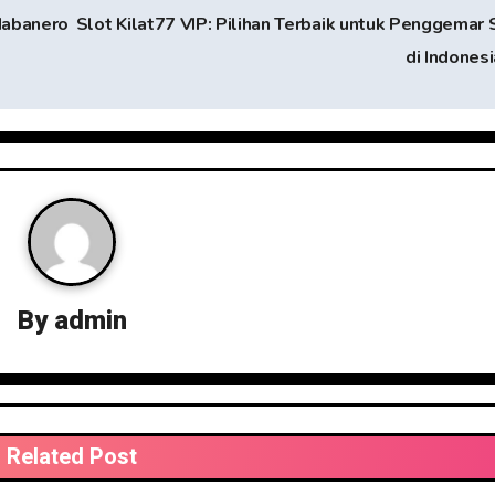
 Habanero
Slot Kilat77 VIP: Pilihan Terbaik untuk Penggemar 
di Indones
By
admin
Related Post