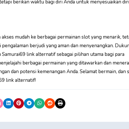
etapi berikan waktu bagi diri Anda untuk menyesuaikan dir
n akses mudah ke berbagai permainan slot yang menarik, tet
ti pengalaman berjudi yang aman dan menyenangkan. Duku
 Samurai69 link alternatif sebagai pilihan utama bagi para
menjelajahi berbagai permainan yang ditawarkan dan mener
angan dan potensi kemenangan Anda. Selamat bermain, dan
 link alternatif!