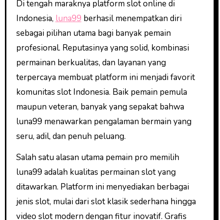
Di tengah maraknya platform slot online di
Indonesia,
luna99
berhasil menempatkan diri
sebagai pilihan utama bagi banyak pemain
profesional. Reputasinya yang solid, kombinasi
permainan berkualitas, dan layanan yang
terpercaya membuat platform ini menjadi favorit
komunitas slot Indonesia. Baik pemain pemula
maupun veteran, banyak yang sepakat bahwa
luna99 menawarkan pengalaman bermain yang
seru, adil, dan penuh peluang.
Salah satu alasan utama pemain pro memilih
luna99 adalah kualitas permainan slot yang
ditawarkan. Platform ini menyediakan berbagai
jenis slot, mulai dari slot klasik sederhana hingga
video slot modern dengan fitur inovatif. Grafis