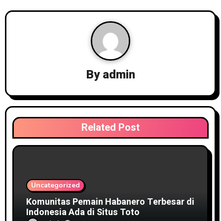
n
a
v
i
By
admin
g
a
t
Related Post
i
o
n
Uncategorized
Komunitas Pemain Habanero Terbesar di
Indonesia Ada di Situs Toto