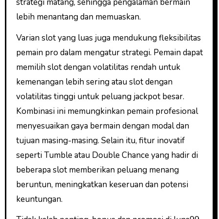
strategi matang, sehingga pengalaman bermain
lebih menantang dan memuaskan.
Varian slot yang luas juga mendukung fleksibilitas
pemain pro dalam mengatur strategi. Pemain dapat
memilih slot dengan volatilitas rendah untuk
kemenangan lebih sering atau slot dengan
volatilitas tinggi untuk peluang jackpot besar.
Kombinasi ini memungkinkan pemain profesional
menyesuaikan gaya bermain dengan modal dan
tujuan masing-masing. Selain itu, fitur inovatif
seperti Tumble atau Double Chance yang hadir di
beberapa slot memberikan peluang menang
beruntun, meningkatkan keseruan dan potensi
keuntungan.