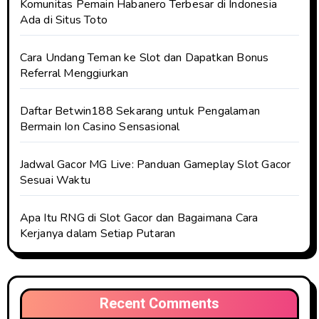
Komunitas Pemain Habanero Terbesar di Indonesia
Ada di Situs Toto
Cara Undang Teman ke Slot dan Dapatkan Bonus
Referral Menggiurkan
Daftar Betwin188 Sekarang untuk Pengalaman
Bermain Ion Casino Sensasional
Jadwal Gacor MG Live: Panduan Gameplay Slot Gacor
Sesuai Waktu
Apa Itu RNG di Slot Gacor dan Bagaimana Cara
Kerjanya dalam Setiap Putaran
Recent Comments