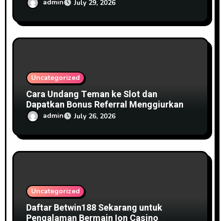
admin
July 29, 2026
Uncategorized
Cara Undang Teman ke Slot dan
Dapatkan Bonus Referral Menggiurkan
admin
July 26, 2026
Uncategorized
Daftar Betwin188 Sekarang untuk
Pengalaman Bermain Ion Casino