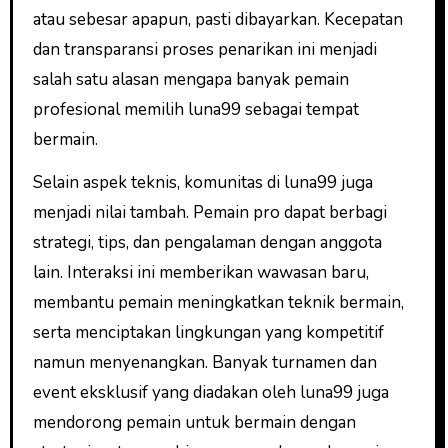
atau sebesar apapun, pasti dibayarkan. Kecepatan
dan transparansi proses penarikan ini menjadi
salah satu alasan mengapa banyak pemain
profesional memilih luna99 sebagai tempat
bermain.
Selain aspek teknis, komunitas di luna99 juga
menjadi nilai tambah. Pemain pro dapat berbagi
strategi, tips, dan pengalaman dengan anggota
lain. Interaksi ini memberikan wawasan baru,
membantu pemain meningkatkan teknik bermain,
serta menciptakan lingkungan yang kompetitif
namun menyenangkan. Banyak turnamen dan
event eksklusif yang diadakan oleh luna99 juga
mendorong pemain untuk bermain dengan