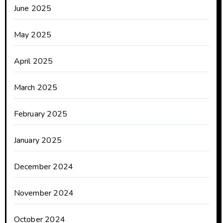
June 2025
May 2025
April 2025
March 2025
February 2025
January 2025
December 2024
November 2024
October 2024