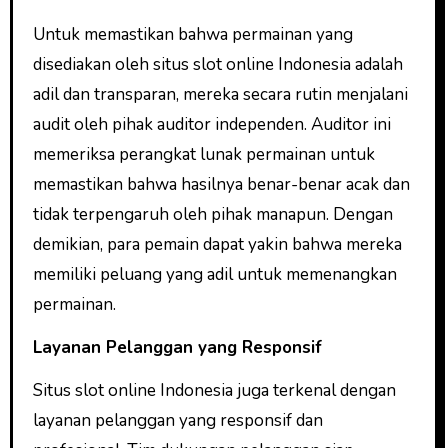
Untuk memastikan bahwa permainan yang
disediakan oleh situs slot online Indonesia adalah
adil dan transparan, mereka secara rutin menjalani
audit oleh pihak auditor independen. Auditor ini
memeriksa perangkat lunak permainan untuk
memastikan bahwa hasilnya benar-benar acak dan
tidak terpengaruh oleh pihak manapun. Dengan
demikian, para pemain dapat yakin bahwa mereka
memiliki peluang yang adil untuk memenangkan
permainan.
Layanan Pelanggan yang Responsif
Situs slot online Indonesia juga terkenal dengan
layanan pelanggan yang responsif dan