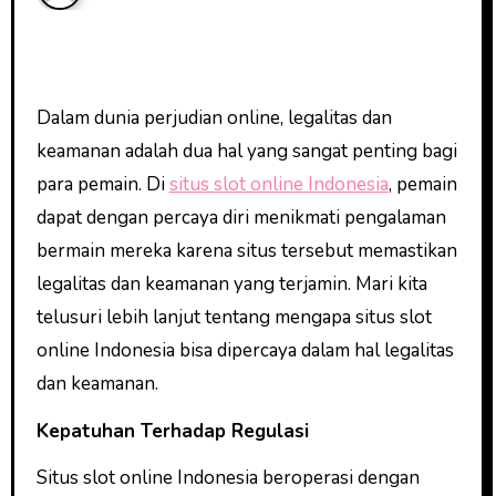
Dalam dunia perjudian online, legalitas dan
keamanan adalah dua hal yang sangat penting bagi
para pemain. Di
situs slot online Indonesia
, pemain
dapat dengan percaya diri menikmati pengalaman
bermain mereka karena situs tersebut memastikan
legalitas dan keamanan yang terjamin. Mari kita
telusuri lebih lanjut tentang mengapa situs slot
online Indonesia bisa dipercaya dalam hal legalitas
dan keamanan.
Kepatuhan Terhadap Regulasi
Situs slot online Indonesia beroperasi dengan