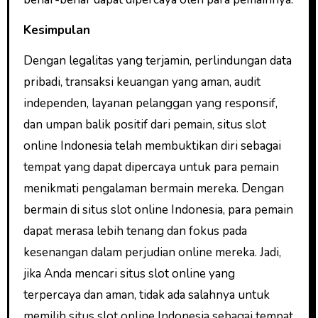
Kesimpulan
Dengan legalitas yang terjamin, perlindungan data
pribadi, transaksi keuangan yang aman, audit
independen, layanan pelanggan yang responsif,
dan umpan balik positif dari pemain, situs slot
online Indonesia telah membuktikan diri sebagai
tempat yang dapat dipercaya untuk para pemain
menikmati pengalaman bermain mereka. Dengan
bermain di situs slot online Indonesia, para pemain
dapat merasa lebih tenang dan fokus pada
kesenangan dalam perjudian online mereka. Jadi,
jika Anda mencari situs slot online yang
terpercaya dan aman, tidak ada salahnya untuk
memilih situs slot online Indonesia sebagai tempat