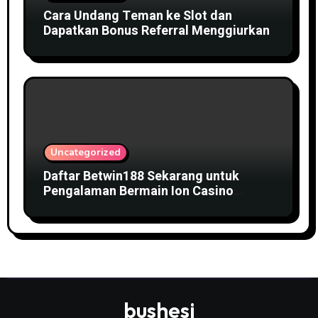
Cara Undang Teman ke Slot dan
Dapatkan Bonus Referral Menggiurkan
Uncategorized
Daftar Betwin188 Sekarang untuk
Pengalaman Bermain Ion Casino
Sensasional
bushesj