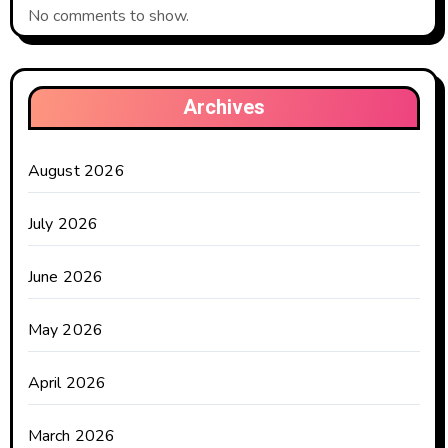
No comments to show.
Archives
August 2026
July 2026
June 2026
May 2026
April 2026
March 2026