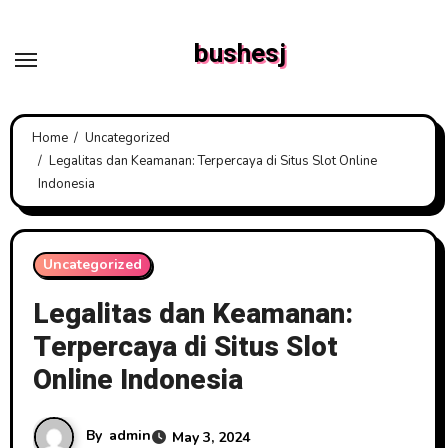
Skip
to
bushesj
content
Home
Uncategorized
Legalitas dan Keamanan: Terpercaya di Situs Slot Online
Indonesia
Uncategorized
Legalitas dan Keamanan:
Terpercaya di Situs Slot
Online Indonesia
By
admin
May 3, 2024