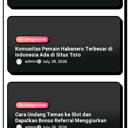
Uncategorized
Komunitas Pemain Habanero Terbesar di
Indonesia Ada di Situs Toto
admin
July 29, 2026
Uncategorized
Cara Undang Teman ke Slot dan
Dapatkan Bonus Referral Menggiurkan
admin
July 26, 2026