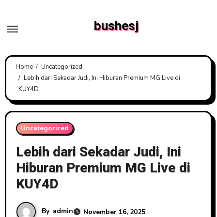
Skip
to
bushesj
content
Home
Uncategorized
Lebih dari Sekadar Judi, Ini Hiburan Premium MG Live di
KUY4D
Uncategorized
Lebih dari Sekadar Judi, Ini
Hiburan Premium MG Live di
KUY4D
By
admin
November 16, 2025