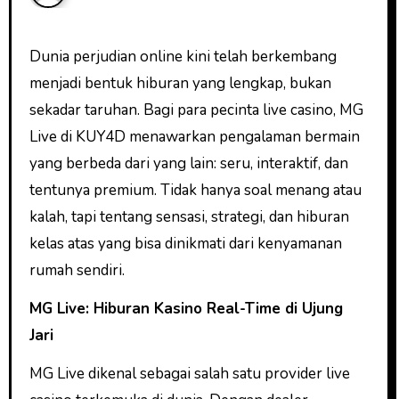
Dunia perjudian online kini telah berkembang
menjadi bentuk hiburan yang lengkap, bukan
sekadar taruhan. Bagi para pecinta live casino, MG
Live di KUY4D menawarkan pengalaman bermain
yang berbeda dari yang lain: seru, interaktif, dan
tentunya premium. Tidak hanya soal menang atau
kalah, tapi tentang sensasi, strategi, dan hiburan
kelas atas yang bisa dinikmati dari kenyamanan
rumah sendiri.
MG Live: Hiburan Kasino Real-Time di Ujung
Jari
MG Live dikenal sebagai salah satu provider live