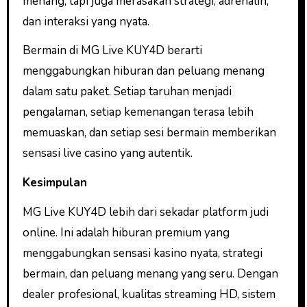
menang, tapi juga merasakan strategi, adrenalin,
dan interaksi yang nyata.
Bermain di MG Live KUY4D berarti
menggabungkan hiburan dan peluang menang
dalam satu paket. Setiap taruhan menjadi
pengalaman, setiap kemenangan terasa lebih
memuaskan, dan setiap sesi bermain memberikan
sensasi live casino yang autentik.
Kesimpulan
MG Live KUY4D lebih dari sekadar platform judi
online. Ini adalah hiburan premium yang
menggabungkan sensasi kasino nyata, strategi
bermain, dan peluang menang yang seru. Dengan
dealer profesional, kualitas streaming HD, sistem