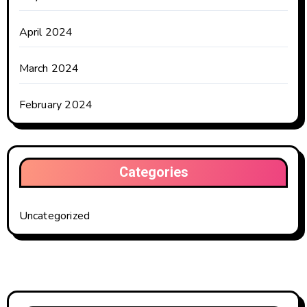
April 2024
March 2024
February 2024
Categories
Uncategorized