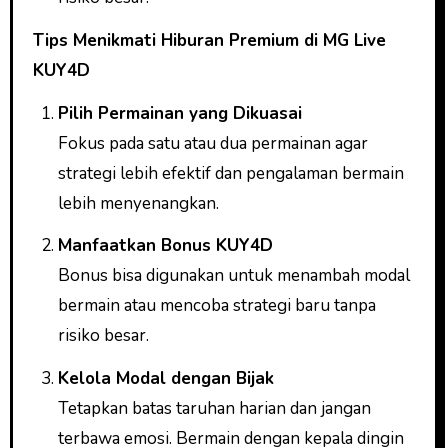
Tips Menikmati Hiburan Premium di MG Live
KUY4D
Pilih Permainan yang Dikuasai
Fokus pada satu atau dua permainan agar
strategi lebih efektif dan pengalaman bermain
lebih menyenangkan.
Manfaatkan Bonus KUY4D
Bonus bisa digunakan untuk menambah modal
bermain atau mencoba strategi baru tanpa
risiko besar.
Kelola Modal dengan Bijak
Tetapkan batas taruhan harian dan jangan
terbawa emosi. Bermain dengan kepala dingin