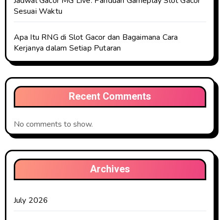
Jadwal Gacor MG Live: Panduan Gameplay Slot Gacor
Sesuai Waktu
Apa Itu RNG di Slot Gacor dan Bagaimana Cara
Kerjanya dalam Setiap Putaran
Recent Comments
No comments to show.
Archives
July 2026