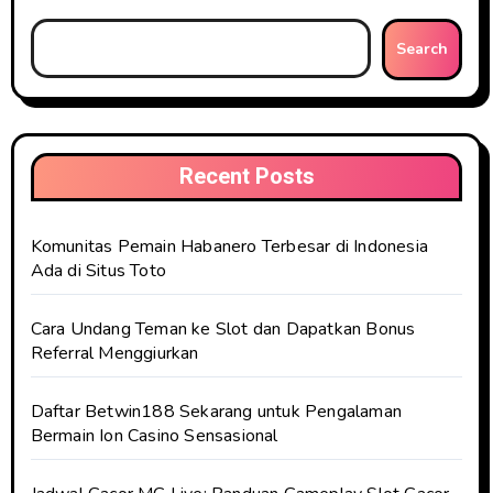
Search
Recent Posts
Komunitas Pemain Habanero Terbesar di Indonesia
Ada di Situs Toto
Cara Undang Teman ke Slot dan Dapatkan Bonus
Referral Menggiurkan
Daftar Betwin188 Sekarang untuk Pengalaman
Bermain Ion Casino Sensasional