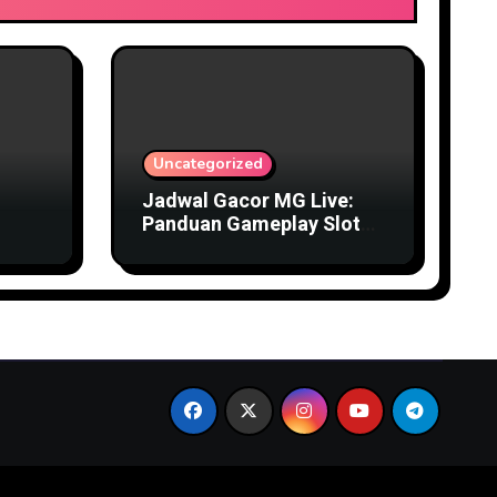
Uncategorized
Jadwal Gacor MG Live:
Panduan Gameplay Slot
Ion
Gacor Sesuai Waktu