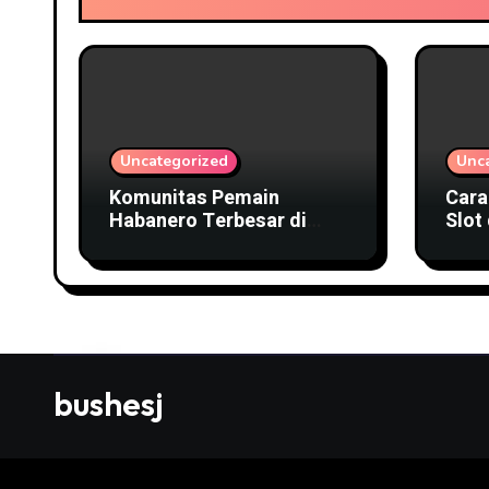
Uncategorized
Unc
Komunitas Pemain
Cara
Habanero Terbesar di
Slot
Indonesia Ada di Situs
Refe
Toto
bushesj