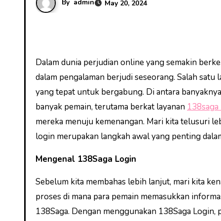
By
admin
May 20, 2024
Dalam dunia perjudian online yang semakin berk
dalam pengalaman berjudi seseorang. Salah satu 
yang tepat untuk bergabung. Di antara banyaknya 
banyak pemain, terutama berkat layanan
138saga 
mereka menuju kemenangan. Mari kita telusuri l
login merupakan langkah awal yang penting dal
Mengenal 138Saga Login
Sebelum kita membahas lebih lanjut, mari kita ken
proses di mana para pemain memasukkan informas
138Saga. Dengan menggunakan 138Saga Login, pa