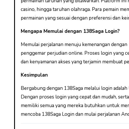
permainan taruhan yang ditawarkan. Platform ini m
casino, hingga taruhan olahraga. Para pemain me
permainan yang sesuai dengan preferensi dan kei
Mengapa Memulai dengan 138Saga Login?
Memulai perjalanan menuju kemenangan dengan 1
penggemar perjudian online. Proses login yang c
dan kenyamanan akses yang terjamin membuat pe
Kesimpulan
Bergabung dengan 138Saga melalui login adalah 
Dengan proses login yang cepat dan mudah, serta
memiliki semua yang mereka butuhkan untuk memul
mencoba 138Saga Login dan mulai perjalanan And