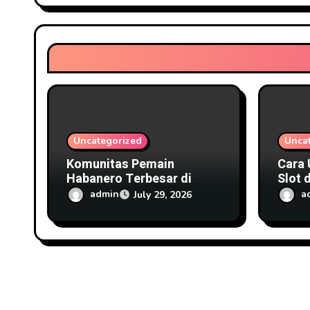
a
t
i
o
n
Uncategorized
Unca
Komunitas Pemain
Cara
Habanero Terbesar di
Slot 
Indonesia Ada di Situs
Refer
admin
a
July 29, 2026
Toto