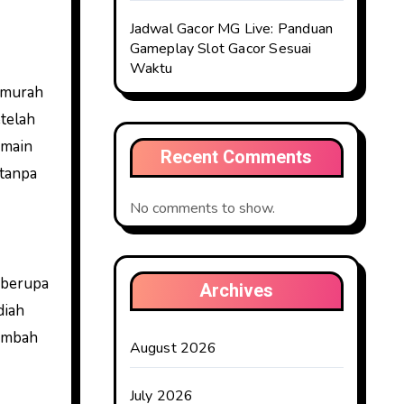
Jadwal Gacor MG Live: Panduan
Gameplay Slot Gacor Sesuai
Waktu
 murah
etelah
emain
Recent Comments
 tanpa
No comments to show.
 berupa
Archives
diah
tambah
August 2026
July 2026