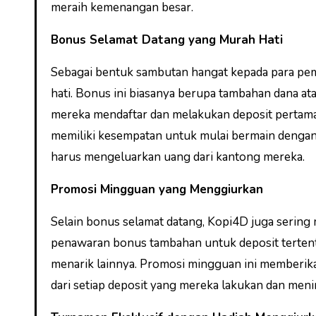
meraih kemenangan besar.
Bonus Selamat Datang yang Murah Hati
Sebagai bentuk sambutan hangat kepada para pe
hati. Bonus ini biasanya berupa tambahan dana at
mereka mendaftar dan melakukan deposit pertama
memiliki kesempatan untuk mulai bermain dengan
harus mengeluarkan uang dari kantong mereka.
Promosi Mingguan yang Menggiurkan
Selain bonus selamat datang, Kopi4D juga serin
penawaran bonus tambahan untuk deposit tertentu
menarik lainnya. Promosi mingguan ini memberik
dari setiap deposit yang mereka lakukan dan me