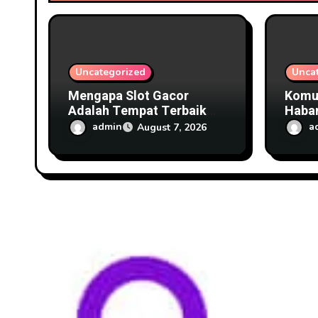
i
o
n
Uncategorized
Unca
Mengapa Slot Gacor
Komu
Adalah Tempat Terbaik
Haban
Bermain Habanero Saat
Indon
admin
a
August 7, 2026
Ini?
Toto