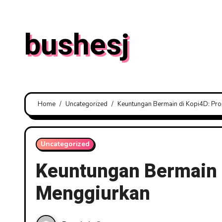
Skip
to
bushesj
content
Home
Uncategorized
Keuntungan Bermain di Kopi4D: Pr
Uncategorized
Keuntungan Bermain 
Menggiurkan