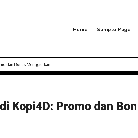
Home
Sample Page
omo dan Bonus Menggiurkan
di Kopi4D: Promo dan Bo