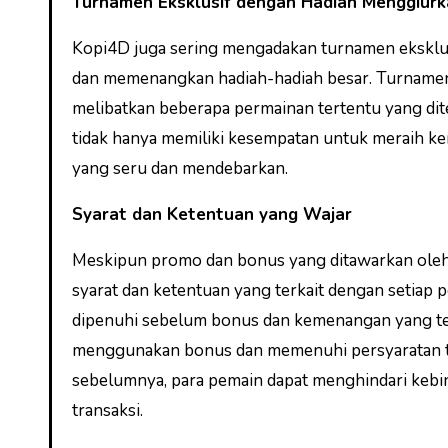
Turnamen Eksklusif dengan Hadiah Menggiur
Kopi4D juga sering mengadakan turnamen eksklu
dan memenangkan hadiah-hadiah besar. Turnamen 
melibatkan beberapa permainan tertentu yang dit
tidak hanya memiliki kesempatan untuk meraih ke
yang seru dan mendebarkan.
Syarat dan Ketentuan yang Wajar
Meskipun promo dan bonus yang ditawarkan oleh
syarat dan ketentuan yang terkait dengan setiap 
dipenuhi sebelum bonus dan kemenangan yang terk
menggunakan bonus dan memenuhi persyaratan ta
sebelumnya, para pemain dapat menghindari kebin
transaksi.