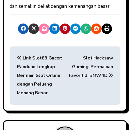
dan semakin dekat dengan kemenangan besar!
P
Link Slot88 Gacor:
Slot Hacksaw
o
Panduan Lengkap
Gaming: Permainan
s
Bermain Slot Online
Favorit di BMW4D
t
dengan Peluang
Menang Besar
n
a
v