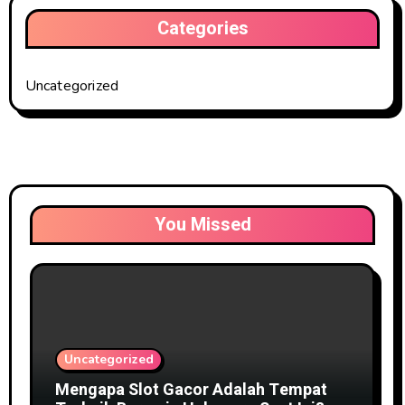
Categories
Uncategorized
You Missed
Uncategorized
Mengapa Slot Gacor Adalah Tempat