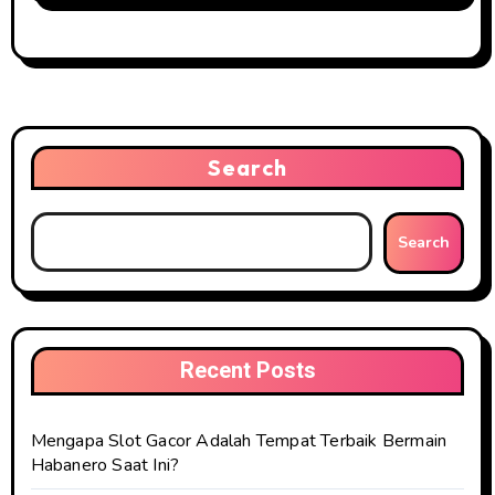
Search
Search
Recent Posts
Mengapa Slot Gacor Adalah Tempat Terbaik Bermain
Habanero Saat Ini?