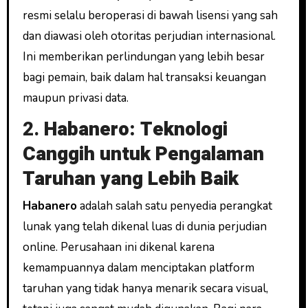
resmi selalu beroperasi di bawah lisensi yang sah
dan diawasi oleh otoritas perjudian internasional.
Ini memberikan perlindungan yang lebih besar
bagi pemain, baik dalam hal transaksi keuangan
maupun privasi data.
2.
Habanero: Teknologi
Canggih untuk Pengalaman
Taruhan yang Lebih Baik
Habanero
adalah salah satu penyedia perangkat
lunak yang telah dikenal luas di dunia perjudian
online. Perusahaan ini dikenal karena
kemampuannya dalam menciptakan platform
taruhan yang tidak hanya menarik secara visual,