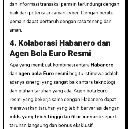
dan informasi transaksi pemain terlindungi dengan
baik dari potensi ancaman cyber. Dengan begitu,
pemain dapat bertaruh dengan rasa tenang dan
aman.
4.
Kolaborasi Habanero dan
Agen Bola Euro Resmi
Apa yang membuat kombinasi antara
Habanero
dan
agen bola Euro resmi
begitu istimewa adalah
adanya sinergi yang sangat baik antara teknologi
dan pilihan taruhan yang ada. Agen bola Euro
resmi yang bekerja sama dengan Habanero dapat
menawarkan taruhan yang lebih bervariasi dengan
odds yang lebih tinggi
dan
fitur menarik
seperti
taruhan langsung dan bonus eksklusif.