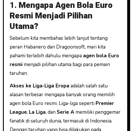
1.
Mengapa Agen Bola Euro
Resmi Menjadi Pilihan
Utama?
Sebelum kita membahas lebih lanjut tentang
peran Habanero dan Dragoonsoft, mari kita
pahami terlebih dahulu mengapa
agen bola Euro
resmi
menjadi pilihan utama bagi para pemain
taruhan.
Akses ke Liga-Liga Eropa
adalah salah satu
alasan terbesar mengapa banyak orang memilih
agen bola Euro resmi. Liga-liga seperti
Premier
League
,
La Liga
, dan
Serie A
memiliki penggemar
fanatik di seluruh dunia, termasuk di Indonesia.
Dengan taruhan yang bisa dilakukan pada