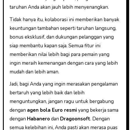
taruhan Anda akan jauh lebih menyenangkan.
Tidak hanya itu, kolaborasi ini memberikan banyak
keuntungan tambahan seperti taruhan langsung,
bonus eksklusif, dan dukungan pelanggan yang
siap membantu kapan saja. Semua fitur ini
memberikan nilai lebih bagi para pemain yang
ingin meraih kemenangan dengan cara yang lebih
mudah dan lebih aman.
Jadi, bagi Anda yang ingin merasakan pengalaman
bertaruh yang lebih baik dan lebih
menguntungkan, jangan ragu untuk bergabung
dengan
agen bola Euro resmi
yang bekerja sama
dengan
Habanero
dan
Dragoonsoft
. Dengan
semua kelebihan ini, Anda pasti akan merasa puas