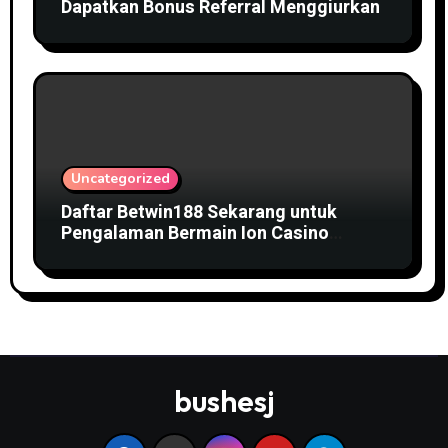
Dapatkan Bonus Referral Menggiurkan
Uncategorized
Daftar Betwin188 Sekarang untuk
Pengalaman Bermain Ion Casino
Sensasional
bushesj