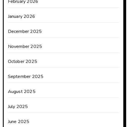
February 2026
January 2026
December 2025
November 2025
October 2025
September 2025
August 2025
July 2025
June 2025