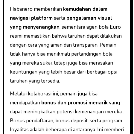
Habanero memberikan
kemudahan dalam
navigasi platform
serta
pengalaman visual
yang menyenangkan
, sementara agen bola Euro
resmi memastikan bahwa taruhan dapat dilakukan
dengan cara yang aman dan transparan. Pemain
tidak hanya bisa menikmati pertandingan bola
yang mereka sukai, tetapi juga bisa merasakan
keuntungan yang lebih besar dari berbagai opsi
taruhan yang tersedia.
Melalui kolaborasi ini, pemain juga bisa
mendapatkan
bonus dan promosi menarik
yang
dapat meningkatkan potensi kemenangan mereka.
Bonus pendaftaran, bonus deposit, serta program
loyalitas adalah beberapa di antaranya. Ini memberi