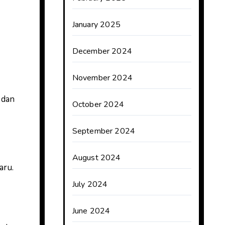
January 2025
December 2024
November 2024
 dan
October 2024
September 2024
August 2024
aru.
July 2024
June 2024