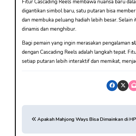
Fitur Cascading Reels membawa nuansa baru dal
digantikan simbol baru, satu putaran bisa membe
dan membuka peluang hadiah lebih besar. Selain i
dinamis dan menghibur.
Bagi pemain yang ingin merasakan pengalaman
s
dengan Cascading Reels adalah langkah tepat. Fi
setiap putaran lebih interaktif dan memikat, menj
P
Apakah Mahjong Ways Bisa Dimainkan di H
o
s