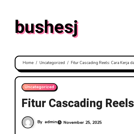
Skip
to
bushesj
content
Home
Uncategorized
Fitur Cascading Reels: Cara Kerja 
Uncategorized
Fitur Cascading Reel
By
admin
November 25, 2025