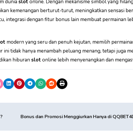
am dunia
slot
online. Dengan mekanisme simbol yang hilan
rikan kemenangan berturut-turut, meningkatkan sensasi be
tu, integrasi dengan fitur bonus lain membuat permainan le
lot
modern yang seru dan penuh kejutan, memilih permaina
tur ini tidak hanya menambah peluang menang, tetapi juga 
adikan hiburan
slot
online lebih menyenangkan dan mengasy
P?
Bonus dan Promosi Menggiurkan Hanya di QQBET