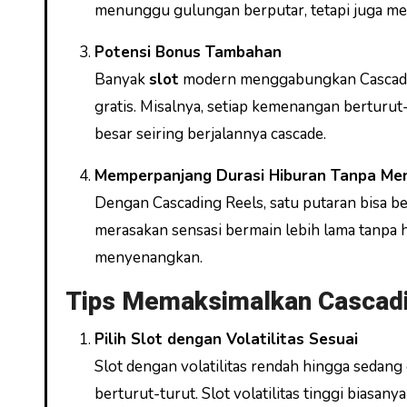
menunggu gulungan berputar, tetapi juga me
Potensi Bonus Tambahan
Banyak
slot
modern menggabungkan Cascading 
gratis. Misalnya, setiap kemenangan berturut
besar seiring berjalannya cascade.
Memperpanjang Durasi Hiburan Tanpa M
Dengan Cascading Reels, satu putaran bisa be
merasakan sensasi bermain lebih lama tanpa
menyenangkan.
Tips Memaksimalkan Cascadi
Pilih Slot dengan Volatilitas Sesuai
Slot dengan volatilitas rendah hingga seda
berturut-turut. Slot volatilitas tinggi biasa