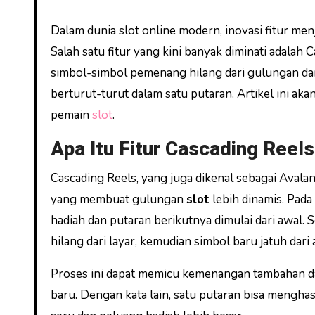
Dalam dunia slot online modern, inovasi fitur menjadi kunci agar pengalaman bermain lebih seru dan menantang.
Salah satu fitur yang kini banyak diminati adalah
simbol-simbol pemenang hilang dari gulungan da
berturut-turut dalam satu putaran. Artikel ini ak
pemain
slot
.
Apa Itu Fitur Cascading Reel
Cascading Reels, yang juga dikenal sebagai Avala
yang membuat gulungan
slot
lebih dinamis. Pada
hadiah dan putaran berikutnya dimulai dari awal.
hilang dari layar, kemudian simbol baru jatuh dari
Proses ini dapat memicu kemenangan tambahan da
baru. Dengan kata lain, satu putaran bisa mengh