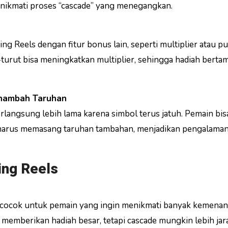
nikmati proses “cascade” yang menegangkan.
Reels dengan fitur bonus lain, seperti multiplier atau pu
-turut bisa meningkatkan multiplier, sehingga hadiah berta
enambah Taruhan
rlangsung lebih lama karena simbol terus jatuh. Pemain bis
 harus memasang taruhan tambahan, menjadikan pengalaman
ng Reels
ng cocok untuk pemain yang ingin menikmati banyak kemena
nya memberikan hadiah besar, tetapi cascade mungkin lebih ja