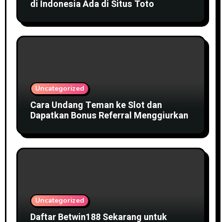
di Indonesia Ada di Situs Toto
Uncategorized
Cara Undang Teman ke Slot dan
Dapatkan Bonus Referral Menggiurkan
Uncategorized
Daftar Betwin188 Sekarang untuk