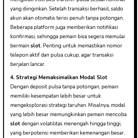
yang diinginkan. Setelah transaksi berhasil, saldo
akun akan otomatis terisi penuh tanpa potongan.
Beberapa platform juga memberikan notifikasi
konfirmasi, sehingga pemain bisa segera memulai
bermain
slot
. Penting untuk memastikan nomor
telepon aktif dan pulsa cukup, agar transaksi
berjalan lancar.
4. Strategi Memaksimalkan Modal Slot
Dengan deposit pulsa tanpa potongan, pemain
memiliki kesempatan lebih besar untuk
mengeksplorasi strategi taruhan. Misalnya, modal
yang lebih besar memungkinkan pemain mencoba
slot
dengan volatilitas menengah hingga tinggi,
yang berpotensi memberikan kemenangan besar.