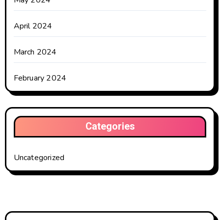
May 2024
April 2024
March 2024
February 2024
Categories
Uncategorized