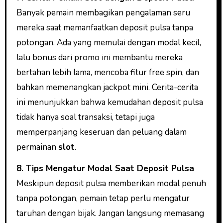
Banyak pemain membagikan pengalaman seru
mereka saat memanfaatkan deposit pulsa tanpa
potongan. Ada yang memulai dengan modal kecil,
lalu bonus dari promo ini membantu mereka
bertahan lebih lama, mencoba fitur free spin, dan
bahkan memenangkan jackpot mini. Cerita-cerita
ini menunjukkan bahwa kemudahan deposit pulsa
tidak hanya soal transaksi, tetapi juga
memperpanjang keseruan dan peluang dalam
permainan
slot
.
8. Tips Mengatur Modal Saat Deposit Pulsa
Meskipun deposit pulsa memberikan modal penuh
tanpa potongan, pemain tetap perlu mengatur
taruhan dengan bijak. Jangan langsung memasang