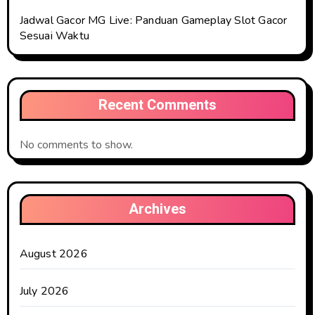
Jadwal Gacor MG Live: Panduan Gameplay Slot Gacor
Sesuai Waktu
Recent Comments
No comments to show.
Archives
August 2026
July 2026