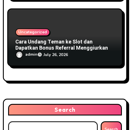
Uncategorized
Cara Undang Teman ke Slot dan
Dapatkan Bonus Referral Menggiurkan
admin
July 26, 2026
Search
Search