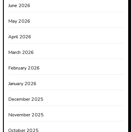
June 2026
May 2026
April 2026
March 2026
February 2026
January 2026
December 2025
November 2025
October 2025