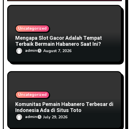
o
n
Uncategorized
Mengapa Slot Gacor Adalah Tempat
Terbaik Bermain Habanero Saat Ini?
admin
August 7, 2026
Uncategorized
Komunitas Pemain Habanero Terbesar di
Indonesia Ada di Situs Toto
admin
July 29, 2026