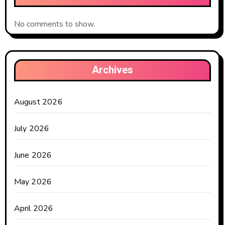
No comments to show.
Archives
August 2026
July 2026
June 2026
May 2026
April 2026