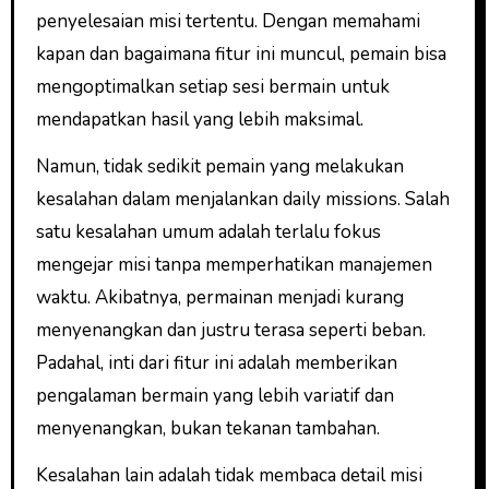
penyelesaian misi tertentu. Dengan memahami
kapan dan bagaimana fitur ini muncul, pemain bisa
mengoptimalkan setiap sesi bermain untuk
mendapatkan hasil yang lebih maksimal.
Namun, tidak sedikit pemain yang melakukan
kesalahan dalam menjalankan daily missions. Salah
satu kesalahan umum adalah terlalu fokus
mengejar misi tanpa memperhatikan manajemen
waktu. Akibatnya, permainan menjadi kurang
menyenangkan dan justru terasa seperti beban.
Padahal, inti dari fitur ini adalah memberikan
pengalaman bermain yang lebih variatif dan
menyenangkan, bukan tekanan tambahan.
Kesalahan lain adalah tidak membaca detail misi