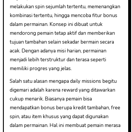
melakukan spin sejumlah tertentu, memenangkan
kombinasi tertentu, hingga mencoba fitur bonus
dalam permainan. Konsep ini dibuat untuk
mendorong pemain tetap aktif dan memberikan
tujuan tambahan selain sekadar bermain secara
acak. Dengan adanya misi harian, permainan
menjadi lebih terstruktur dan terasa seperti
memiliki progres yang jelas.
Salah satu alasan mengapa daily missions begitu
digemari adalah karena reward yang ditawarkan
cukup menarik. Biasanya pemain bisa
mendapatkan bonus berupa kredit tambahan, free
spin, atau item khusus yang dapat digunakan
dalam permainan. Hal ini membuat pemain merasa