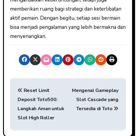
memberikan ruang bagi strategi dan keterlibatan
aktif pemain. Dengan begitu, setiap sesi bermain
bisa menjadi pengalaman yang lebih bermakna dan
menyenangkan.
P
Reset Limit
Mengenal Gameplay
o
Deposit Toto500:
Slot Cascade yang
s
Langkah Aman untuk
Tersedia di Toto
t
Slot High Roller
n