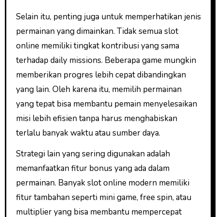
Selain itu, penting juga untuk memperhatikan jenis
permainan yang dimainkan. Tidak semua slot
online memiliki tingkat kontribusi yang sama
terhadap daily missions. Beberapa game mungkin
memberikan progres lebih cepat dibandingkan
yang lain. Oleh karena itu, memilih permainan
yang tepat bisa membantu pemain menyelesaikan
misi lebih efisien tanpa harus menghabiskan
terlalu banyak waktu atau sumber daya.
Strategi lain yang sering digunakan adalah
memanfaatkan fitur bonus yang ada dalam
permainan. Banyak slot online modern memiliki
fitur tambahan seperti mini game, free spin, atau
multiplier yang bisa membantu mempercepat