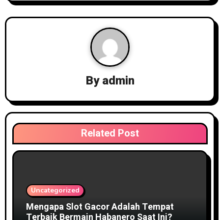
a
v
i
g
By
admin
a
t
i
Related Post
o
n
Uncategorized
Mengapa Slot Gacor Adalah Tempat
Terbaik Bermain Habanero Saat Ini?