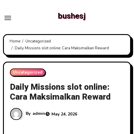
Skip
to
bushesj
content
Home
Uncategorized
Daily Missions slot online: Cara Maksimalkan Reward
Uncategorized
Daily Missions slot online:
Cara Maksimalkan Reward
By
admin
May 24, 2026