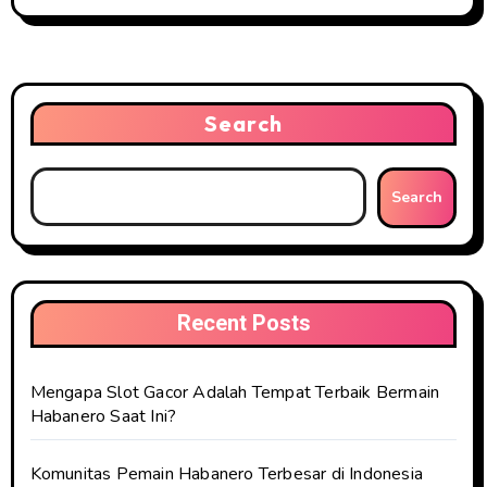
Search
Search
Recent Posts
Mengapa Slot Gacor Adalah Tempat Terbaik Bermain
Habanero Saat Ini?
Komunitas Pemain Habanero Terbesar di Indonesia