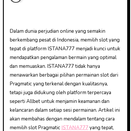
Dalam dunia perjudian online yang semakin
berkembang pesat di Indonesia, memilih slot yang
tepat di platform ISTANA777 menjadi kunci untuk
mendapatkan pengalaman bermain yang optimal
dan memuaskan. ISTANA777 tidak hanya
menawarkan berbagai pilihan permainan slot dari
Pragmatic yang terkenal dengan kualitasnya,
tetapi juga didukung oleh platform terpercaya
seperti Allbet untuk menjamin keamanan dan
kelancaran dalam setiap sesi permainan. Artikel ini
akan membahas dengan mendalam tentang cara
memilih slot Pragmatic
ISTANA777
yang tepat,