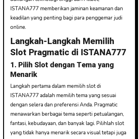
ISTANA777 memberikan jaminan keamanan dan
keadilan yang penting bagi para penggemar judi
online.
Langkah-Langkah Memilih
Slot Pragmatic di ISTANA777
1. Pilih Slot dengan Tema yang
Menarik
Langkah pertama dalam memilih slot di
ISTANA777 adalah memilih tema yang sesuai
dengan selera dan preferensi Anda. Pragmatic
menawarkan berbagai tema seperti petualangan,
fantasi, kebudayaan, dan banyak lagi. Pilihlah slot
yang tidak hanya menarik secara visual tetapi juga