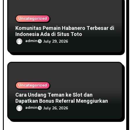
Uncategorized
Komunitas Pemain Habanero Terbesar di
Indonesia Ada di Situs Toto
admin
July 29, 2026
Uncategorized
Cara Undang Teman ke Slot dan
Dapatkan Bonus Referral Menggiurkan
admin
July 26, 2026