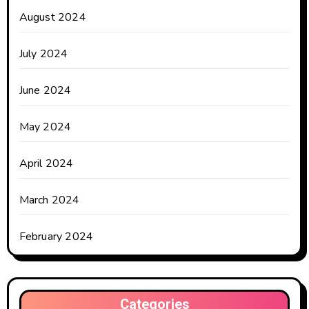
August 2024
July 2024
June 2024
May 2024
April 2024
March 2024
February 2024
Categories