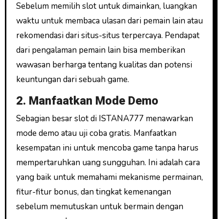
Sebelum memilih slot untuk dimainkan, luangkan
waktu untuk membaca ulasan dari pemain lain atau
rekomendasi dari situs-situs terpercaya. Pendapat
dari pengalaman pemain lain bisa memberikan
wawasan berharga tentang kualitas dan potensi
keuntungan dari sebuah game.
2. Manfaatkan Mode Demo
Sebagian besar slot di ISTANA777 menawarkan
mode demo atau uji coba gratis. Manfaatkan
kesempatan ini untuk mencoba game tanpa harus
mempertaruhkan uang sungguhan. Ini adalah cara
yang baik untuk memahami mekanisme permainan,
fitur-fitur bonus, dan tingkat kemenangan
sebelum memutuskan untuk bermain dengan