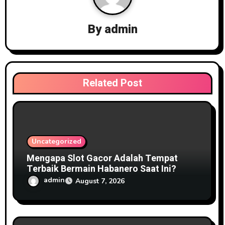
i
g
By
admin
a
t
i
Related Post
o
n
Uncategorized
Mengapa Slot Gacor Adalah Tempat
Terbaik Bermain Habanero Saat Ini?
admin
August 7, 2026