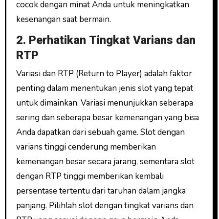
cocok dengan minat Anda untuk meningkatkan
kesenangan saat bermain.
2. Perhatikan Tingkat Varians dan
RTP
Variasi dan RTP (Return to Player) adalah faktor
penting dalam menentukan jenis slot yang tepat
untuk dimainkan. Variasi menunjukkan seberapa
sering dan seberapa besar kemenangan yang bisa
Anda dapatkan dari sebuah game. Slot dengan
varians tinggi cenderung memberikan
kemenangan besar secara jarang, sementara slot
dengan RTP tinggi memberikan kembali
persentase tertentu dari taruhan dalam jangka
panjang. Pilihlah slot dengan tingkat varians dan