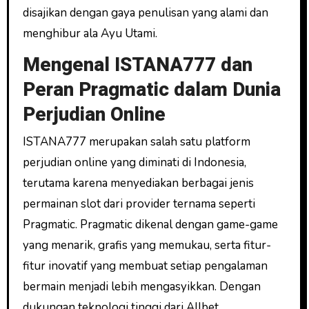
disajikan dengan gaya penulisan yang alami dan
menghibur ala Ayu Utami.
Mengenal ISTANA777 dan
Peran Pragmatic dalam Dunia
Perjudian Online
ISTANA777 merupakan salah satu platform
perjudian online yang diminati di Indonesia,
terutama karena menyediakan berbagai jenis
permainan slot dari provider ternama seperti
Pragmatic. Pragmatic dikenal dengan game-game
yang menarik, grafis yang memukau, serta fitur-
fitur inovatif yang membuat setiap pengalaman
bermain menjadi lebih mengasyikkan. Dengan
dukungan teknologi tinggi dari Allbet,