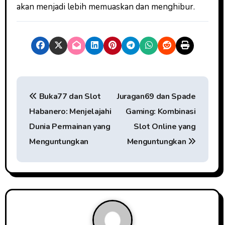
akan menjadi lebih memuaskan dan menghibur.
P
Buka77 dan Slot
Juragan69 dan Spade
o
Habanero: Menjelajahi
Gaming: Kombinasi
s
Dunia Permainan yang
Slot Online yang
t
Menguntungkan
Menguntungkan
n
a
v