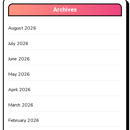
Archives
August 2026
July 2026
June 2026
May 2026
April 2026
March 2026
February 2026