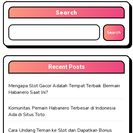
Search
Search
Recent Posts
Mengapa Slot Gacor Adalah Tempat Terbaik Bermain
Habanero Saat Ini?
Komunitas Pemain Habanero Terbesar di Indonesia
Ada di Situs Toto
Cara Undang Teman ke Slot dan Dapatkan Bonus