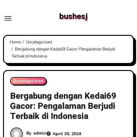
Skip
to
bushesj
content
Home
Uncategorized
Bergabung dengan Kedai69 Gacor: Pengalaman Berjudi
Terbaik di Indonesia
Uncategorized
Bergabung dengan Kedai69
Gacor: Pengalaman Berjudi
Terbaik di Indonesia
By
admin
April 30, 2024