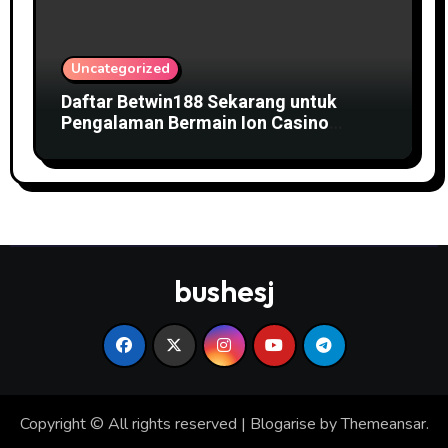
Uncategorized
Daftar Betwin188 Sekarang untuk
Pengalaman Bermain Ion Casino
Sensasional
bushesj
Copyright © All rights reserved
|
Blogarise
by
Themeansar
.