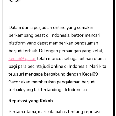
Dalam dunia perjudian online yang semakin
berkembang pesat di Indonesia, bettor mencari
platform yang dapat memberikan pengalaman
berjudi terbaik. Di tengah persaingan yang ketat,
kedai69 gacor
telah muncul sebagai pilihan utama
bagi para pecinta judi online di Indonesia. Mari kita
telusuri mengapa bergabung dengan Kedai69
Gacor akan memberikan pengalaman berjudi
terbaik yang tak tertandingi di Indonesia.
Reputasi yang Kokoh
Pertama-tama, mari kita bahas tentang reputasi