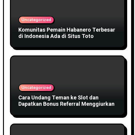
Uncategorized
Komunitas Pemain Habanero Terbesar
di Indonesia Ada di Situs Toto
Uncategorized
Cara Undang Teman ke Slot dan
Dapatkan Bonus Referral Menggiurkan