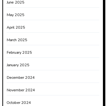
June 2025
May 2025
April 2025
March 2025
February 2025
January 2025
December 2024
November 2024
October 2024