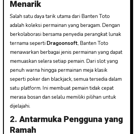
Menarik
Salah satu daya tarik utama dari Banten Toto
adalah koleksi permainan yang beragam. Dengan
berkolaborasi bersama penyedia perangkat lunak
ternama seperti
Dragoonsoft
, Banten Toto
menawarkan berbagai jenis permainan yang dapat
memuaskan selera setiap pemain. Dari slot yang
penuh warna hingga permainan meja klasik
seperti poker dan blackjack, semua tersedia dalam
satu platform. Ini membuat pemain tidak cepat
merasa bosan dan selalu memiliki pilihan untuk
dijelajahi.
2.
Antarmuka Pengguna yang
Ramah