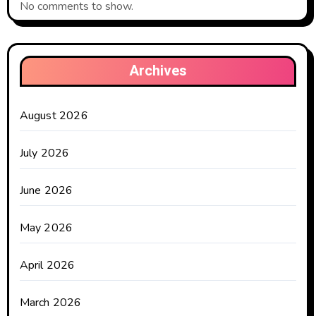
No comments to show.
Archives
August 2026
July 2026
June 2026
May 2026
April 2026
March 2026