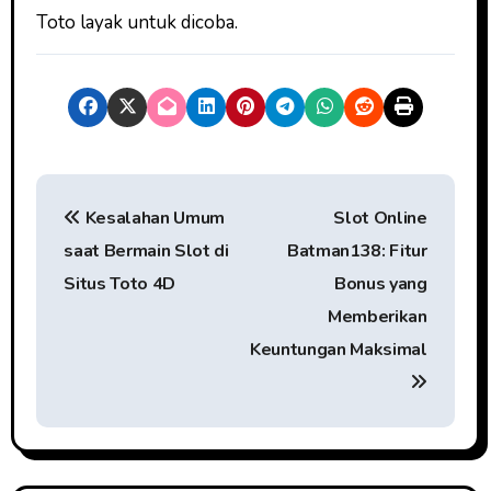
Toto layak untuk dicoba.
P
Kesalahan Umum
Slot Online
o
saat Bermain Slot di
Batman138: Fitur
s
Situs Toto 4D
Bonus yang
t
Memberikan
Keuntungan Maksimal
n
a
v