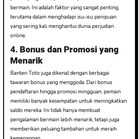
bermain. Ini adalah faktor yang sangat penting,
terutama dalam menghadapi isu-isu penipuan
yang sering kali menghantui dunia perjudian
online.
4.
Bonus dan Promosi yang
Menarik
Banten Toto juga dikenal dengan berbagai
tawaran bonus yang menggoda. Dari bonus
pendaftaran hingga promosi mingguan, pemain
memiliki banyak kesempatan untuk meningkatkan
saldo mereka. Ini tidak hanya membuat
pengalaman bermain lebih menarik, tetapi juga
memberikan peluang tambahan untuk meraih
kemenangan.