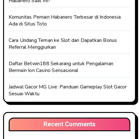
Habanero Saat Ini?
Komunitas Pemain Habanero Terbesar di Indonesia
Ada di Situs Toto
Cara Undang Teman ke Slot dan Dapatkan Bonus
Referral Menggiurkan
Daftar Betwin188 Sekarang untuk Pengalaman
Bermain Ion Casino Sensasional
Jadwal Gacor MG Live: Panduan Gameplay Slot Gacor
Sesuai Waktu
Recent Comments