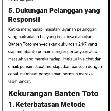
5.
Dukungan Pelanggan yang
Responsif
Ketika menghadapi masalah, layanan pelanggan
yang baik adalah hal yang tidak bisa diabaikan.
Banten Toto menyediakan dukungan 24/7 yang
siap membantu pemain dengan pertanyaan atau
masalah yang mereka hadapi. Melalui live chat dan
email, pemain dapat mendapatkan bantuan dengan
cepat, membuat pengalaman bermain mereka
lebih lancar.
Kekurangan Banten Toto
1.
Keterbatasan Metode