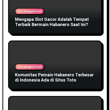
Uncategorized
Mengapa Slot Gacor Adalah Tempat
Terbaik Bermain Habanero Saat Ini?
Uncategorized
Komunitas Pemain Habanero Terbesar
di Indonesia Ada di Situs Toto