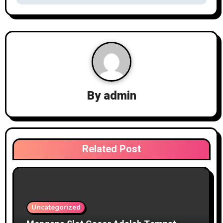
n
a
v
i
g
By
admin
a
t
i
Related Post
o
n
Uncategorized