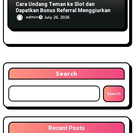
Cara Undang Teman ke Slot dan
Dapatkan Bonus Referral Menggiurkan
admin
July 26, 2026
Search
Search
Recent Posts