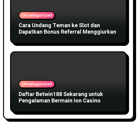
Uncategorized
Cara Undang Teman ke Slot dan
Dapatkan Bonus Referral Menggiurkan
Uncategorized
Daftar Betwin188 Sekarang untuk
Pengalaman Bermain Ion Casino
Sensasional