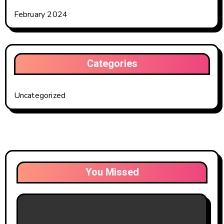
February 2024
Categories
Uncategorized
You Missed