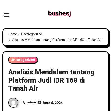
Skip
to
bushesj
content
Home
Uncategorized
Analisis Mendalam tentang Platform Judi IDR 168 di Tanah Air
Uncategorized
Analisis Mendalam tentang
Platform Judi IDR 168 di
Tanah Air
By
admin
June 9, 2024