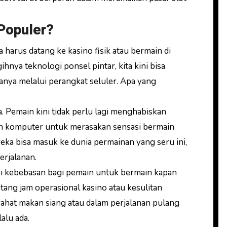
Populer?
a harus datang ke kasino fisik atau bermain di
ya teknologi ponsel pintar, kita kini bisa
anya melalui perangkat seluler. Apa yang
. Pemain kini tidak perlu lagi menghabiskan
an komputer untuk merasakan sensasi bermain
eka bisa masuk ke dunia permainan yang seru ini,
erjalanan.
eri kebebasan bagi pemain untuk bermain kapan
tang jam operasional kasino atau kesulitan
rahat makan siang atau dalam perjalanan pulang
alu ada.