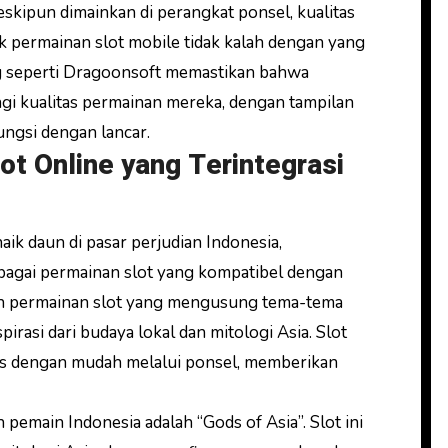
skipun dimainkan di perangkat ponsel, kualitas
k permainan slot mobile tidak kalah dengan yang
g seperti Dragoonsoft memastikan bahwa
gi kualitas permainan mereka, dengan tampilan
ungsi dengan lancar.
ot Online yang Terintegrasi
ik daun di pasar perjudian Indonesia,
bagai permainan slot yang kompatibel dengan
an permainan slot yang mengusung tema-tema
pirasi dari budaya lokal dan mitologi Asia. Slot
ses dengan mudah melalui ponsel, memberikan
pemain Indonesia adalah “Gods of Asia”. Slot ini