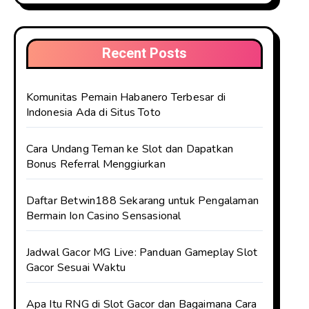
Recent Posts
Komunitas Pemain Habanero Terbesar di
Indonesia Ada di Situs Toto
Cara Undang Teman ke Slot dan Dapatkan
Bonus Referral Menggiurkan
Daftar Betwin188 Sekarang untuk Pengalaman
Bermain Ion Casino Sensasional
Jadwal Gacor MG Live: Panduan Gameplay Slot
Gacor Sesuai Waktu
Apa Itu RNG di Slot Gacor dan Bagaimana Cara