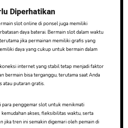
lu Diperhatikan
main slot online di ponsel juga memiliki
rbatasan daya baterai. Bermain slot dalam waktu
terutama jika permainan memiliki grafis yang
memiliki daya yang cukup untuk bermain dalam
koneksi internet yang stabil tetap menjadi faktor
an bermain bisa terganggu, terutama saat Anda
atau putaran gratis.
 para penggemar slot untuk menikmati
kemudahan akses, fleksibilitas waktu, serta
n jika tren ini semakin digemari oleh pemain di