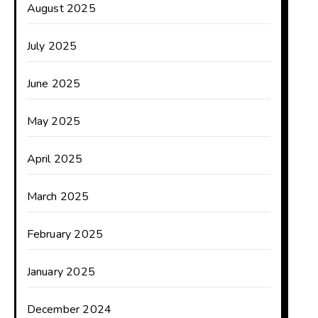
August 2025
July 2025
June 2025
May 2025
April 2025
March 2025
February 2025
January 2025
December 2024