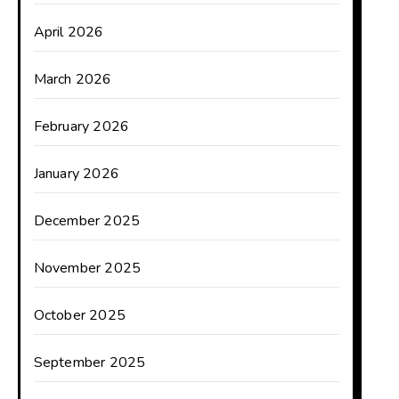
April 2026
March 2026
February 2026
January 2026
December 2025
November 2025
October 2025
September 2025